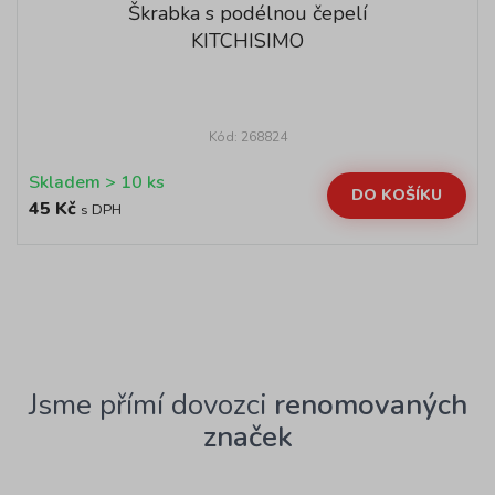
Škrabka s podélnou čepelí
KITCHISIMO
Kód: 268824
Skladem > 10 ks
DO KOŠÍKU
45 Kč
s DPH
Jsme přímí dovozci
renomovaných
značek