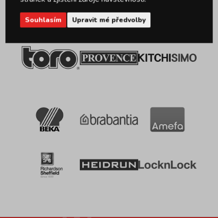
značek
Souhlasím
Upravit mé předvolby