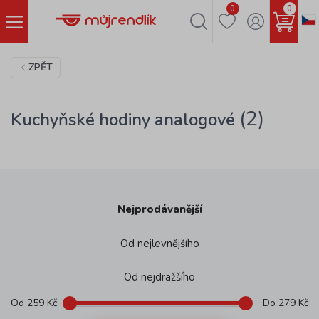
0
0
ZPĚT
(2)
Kuchyňské hodiny analogové
Nejprodávanější
Od nejlevnějšího
Od nejdražšího
Od
259
Kč
Do
279
Kč