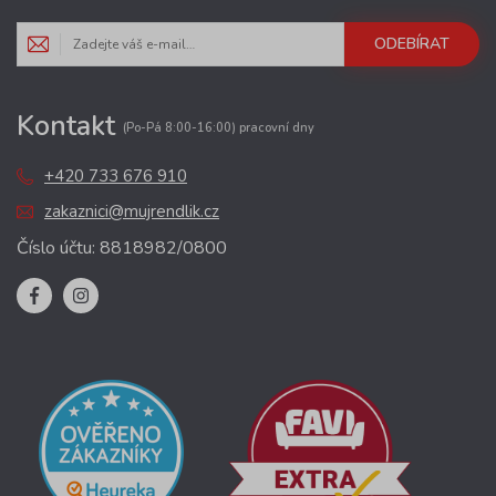
ODEBÍRAT
Kontakt
(Po-Pá 8:00-16:00) pracovní dny
+420 733 676 910
zakaznici@mujrendlik.cz
Číslo účtu: 8818982/0800