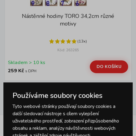
Nástěnné hodiny TORO 34,2cm různé
motivy
(13x)
Kód: 263265
Skladem > 10 ks
DO KOŠÍKU
259 Kč
s DPH
Zpět nahoru
Používáme soubory cookies
Tyto webové stránky používají soubory cookies a
další sledovací nástroje s cílem vylepšení
uživatelského prostředí, zobrazení přizpůsobeného
obsahu a reklam, analýzy návštěvnosti webových
Jsme přímí dovozci
renomovaných
stránek a zjištění zdroje návštěvnosti.