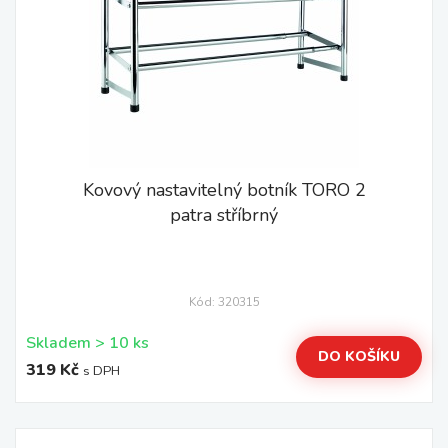
Kovový nastavitelný botník TORO 2
patra stříbrný
Kód: 320315
Skladem > 10 ks
DO KOŠÍKU
319 Kč
s DPH