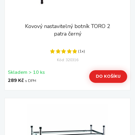
Kovový nastavitelný botník TORO 2
patra černý
(1x)
Kód: 320316
Skladem > 10 ks
DO KOŠÍKU
289 Kč
s DPH