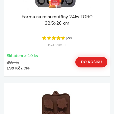
Forma na mini muffiny 24ks TORO
38,5x26 cm
(2x)
Kód: 390151
Skladem > 10 ks
DO KOŠÍKU
259 Kč
199 Kč
s DPH