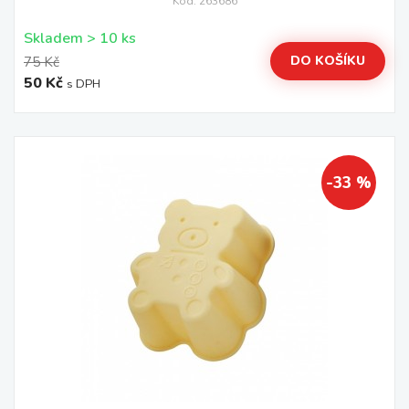
Kód: 263686
Skladem > 10 ks
DO KOŠÍKU
75 Kč
50 Kč
s DPH
-33 %