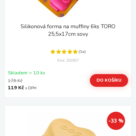
Silikonová forma na muffiny 6ks TORO
25,5x17cm sovy
(1x)
Kód: 263657
Skladem > 10 ks
DO KOŠÍKU
179 Kč
119 Kč
s DPH
-33 %