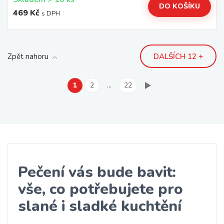
DO KOŠÍKU
469 Kč
s DPH
Zpět nahoru
DALŠÍCH 12 +
1
2
…
22
Pečení vás bude bavit:
vše, co potřebujete pro
slané i sladké kuchtění