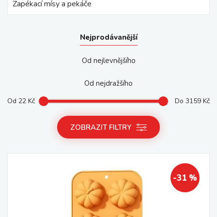
Zapékací mísy a pekáče
Nejprodávanější
Od nejlevnějšího
Od nejdražšího
Od
22
Kč
Do
3159
Kč
ZOBRAZIT FILTRY
-31 %