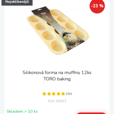
Nejoblíbenější
-23 %
Silikonová forma na muffiny 12ks
TORO baking
(2x)
Kód: 263313
Skladem > 10 ks