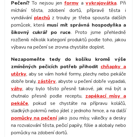
Pečení?
To nejsou jen
formy
a
vykrajovátka
. Při
míchání těsta, zdobení dortů, přípravě těsta i
vyndávání
plechů
z trouby je třeba spousta dalších
pomůcek, která
musí mít správná hospodyňka a
šikovný cukrář po ruce
. Proto jsme přehledně
rozčlenili několik kategorií produktů podle toho, jakou
výbavu na pečení se zrovna chystáte doplnit.
Nezapomeňte tedy do košíku kromě výše
zmíněných pečicích potřeb přihodit
chňapky a
utěrky
, aby se vám horké formy, plechy nebo pekáče
dobře braly,
zástěry
, abyste u pečení dobře vypadali,
váhy
, aby bylo těsto přesně takové, jak má být a
chutnalo přesně podle receptu,
zapékací mísy a
pekáče
, pokud se chystáte na přípravu koláčů,
sladkých pokrmů nebo jídel z jednoho hrnce, a na další
pomůcky na pečení
jako jsou mísy, válečky a desky
na rozvalování těsta, pečicí papíry, fólie a alobaly nebo
pomůcky na zdobení dortů.