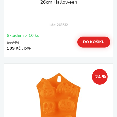
26cm Halloween
Kód: 268732
Skladem > 10 ks
DO KOŠÍKU
139 Kč
109 Kč
s DPH
-24 %