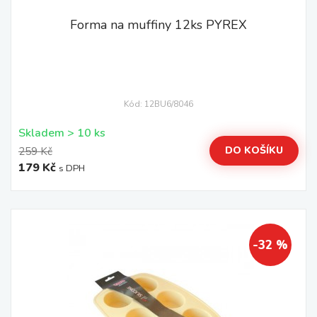
Forma na muffiny 12ks PYREX
Kód: 12BU6/8046
Skladem > 10 ks
DO KOŠÍKU
259 Kč
179 Kč
s DPH
-32 %