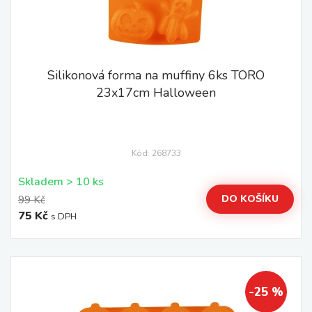
Silikonová forma na muffiny 6ks TORO
23x17cm Halloween
Kód: 268733
Skladem > 10 ks
DO KOŠÍKU
99 Kč
75 Kč
s DPH
-25 %