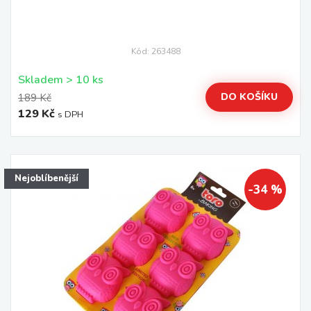
Kód: 263488
Skladem > 10 ks
DO KOŠÍKU
189 Kč
129 Kč
s DPH
Nejoblíbenější
-34 %