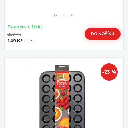
Kód: 390145
Skladem > 10 ks
DO KOŠÍKU
219 Kč
149 Kč
s DPH
-23 %