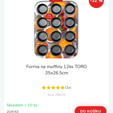
-32 %
Forma na muffiny 12ks TORO
35x26,5cm
(1x)
Kód: 390122
Skladem > 10 ks
DO KOŠÍKU
219 Kč