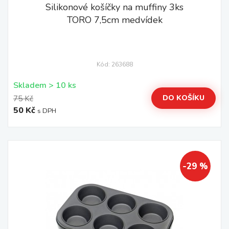
Silikonové košíčky na muffiny 3ks
TORO 7,5cm medvídek
Kód: 263688
Skladem > 10 ks
DO KOŠÍKU
75 Kč
50 Kč
s DPH
-29 %