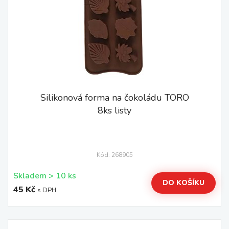
Silikonová forma na čokoládu TORO
8ks listy
Kód: 268905
Skladem > 10 ks
DO KOŠÍKU
45 Kč
s DPH