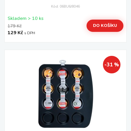
Kód: 06BU6/8046
Skladem > 10 ks
DO KOŠÍKU
179 Kč
129 Kč
s DPH
-31 %