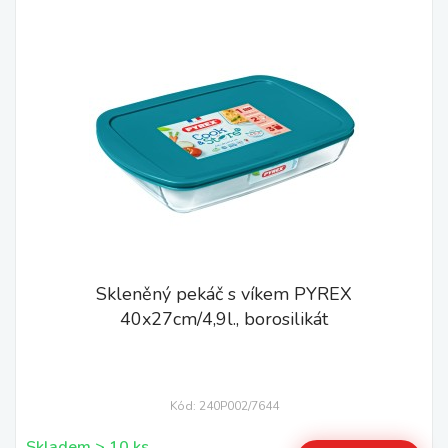
Skleněný pekáč s víkem PYREX
40x27cm/4,9l., borosilikát
Kód: 240P002/7644
Skladem > 10 ks