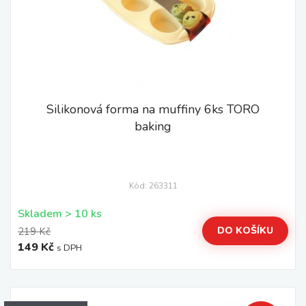
Silikonová forma na muffiny 6ks TORO
baking
Kód: 263311
Skladem > 10 ks
DO KOŠÍKU
219 Kč
149 Kč
s DPH