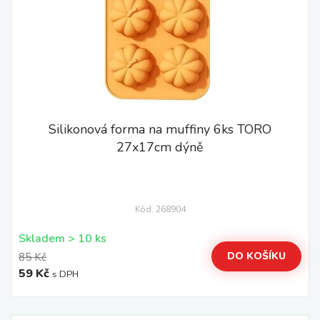
Silikonová forma na muffiny 6ks TORO
27x17cm dýně
Kód: 268904
Skladem > 10 ks
DO KOŠÍKU
85 Kč
59 Kč
s DPH