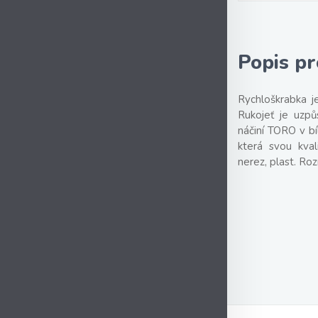
Popis p
Rychloškrabka j
Rukojeť je uzp
náčiní TORO v b
která svou kval
nerez, plast. Roz