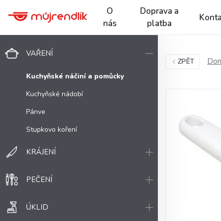
O
Doprava a
Konta
nás
platba
VAŘENÍ
Dom
ZPĚT
Kuchyňské náčiní a pomůcky
Kuchyňské nádobí
Pánve
Stupkovo koření
KRÁJENÍ
PEČENÍ
ÚKLID