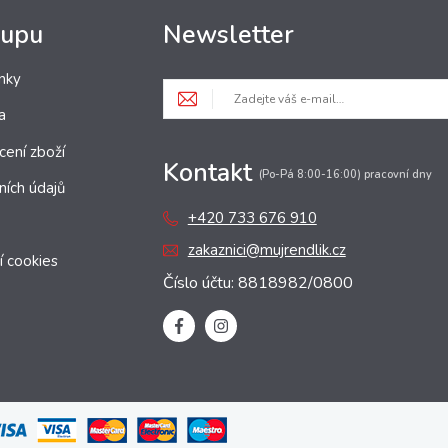
kupu
Newsletter
nky
a
cení zboží
Kontakt
(Po-Pá 8:00-16:00) pracovní dny
ních údajů
+420 733 676 910
zakaznici@mujrendlik.cz
í cookies
Číslo účtu: 8818982/0800