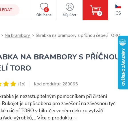
LEDAT
0
CS
0
Oblíbené
Můj účet
Na brambory
Škrabka na brambory s příčnou čepelí TORO
ABKA NA BRAMBORY S PŘÍČNOU
LÍ TORO
(1x)
Kód produktu: 260065
krabka je nezastupitelným pomocníkem při čištění
. Rukojeť je uzpůsobena pro zavěšení na závěsnou tyč.
ké náčiní TORO v bílo-červeném dekoru vytváří
u řadu výrobků,…
Více o produktu