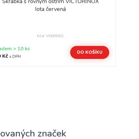
Škrabka s rovným ostřím VICTORINOX
Iota červená
Kód: VX609431
Skladem > 10 ks
DO KOŠÍKU
 Kč
21
s DPH
ovaných značek