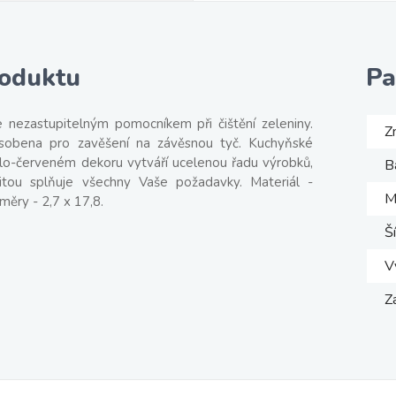
roduktu
Pa
e nezastupitelným pomocníkem při čištění zeleniny.
Z
ůsobena pro zavěšení na závěsnou tyč. Kuchyňské
ílo-červeném dekoru vytváří ucelenou řadu výrobků,
B
itou splňuje všechny Vaše požadavky. Materiál -
M
měry - 2,7 x 17,8.
Š
V
Z