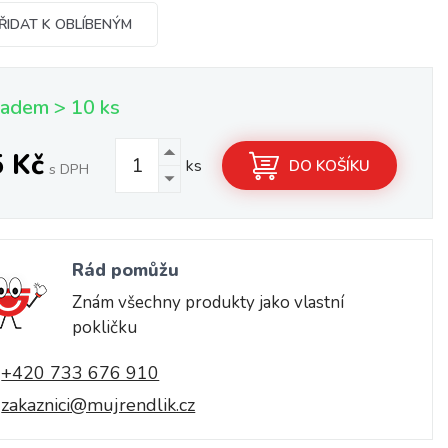
ŘIDAT K OBLÍBENÝM
ladem > 10 ks
5 Kč
ks
DO KOŠÍKU
s DPH
Rád pomůžu
Znám všechny produkty jako vlastní
pokličku
+420 733 676 910
zakaznici@mujrendlik.cz