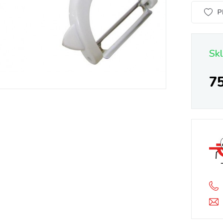
P
Sk
7