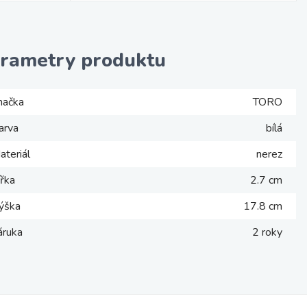
rametry produktu
načka
TORO
arva
bílá
ateriál
nerez
ířka
2.7 cm
ýška
17.8 cm
áruka
2 roky