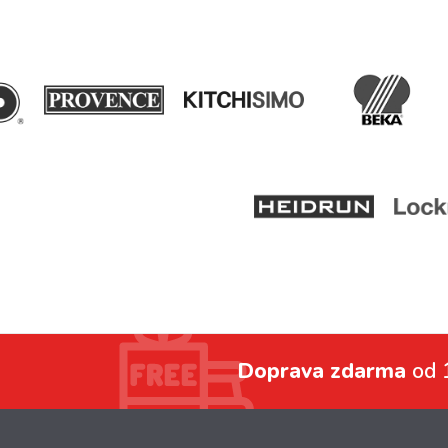
Doprava zdarma
od 