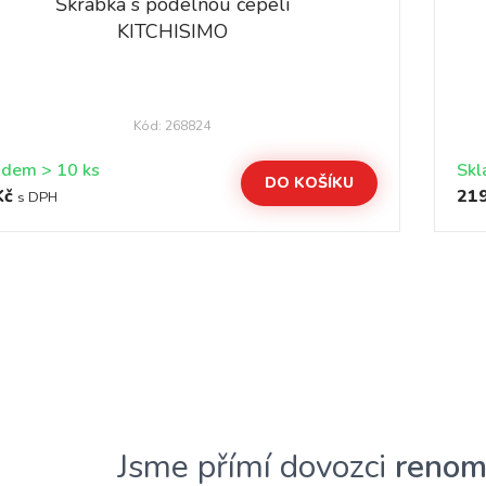
Škrabka s podélnou čepelí
KITCHISIMO
Kód: 268824
Skladem > 10 ks
DO KOŠÍKU
Kč
219
s DPH
Jsme přímí dovozci
renom