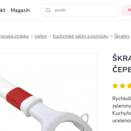
kt
Magazín
H
ovská stránka
Vaření
Kuchyňské náčiní a pomůcky
Škrabky
ŠKR
ČEPE
Rychloš
zeleniny
Kuchyňs
uceleno