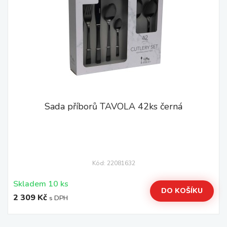
Sada příborů TAVOLA 42ks černá
Kód: 22081632
Skladem 10 ks
DO KOŠÍKU
2 309 Kč
s DPH