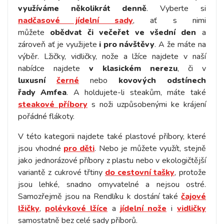
využíváme několikrát denně
. Vyberte si
nadčasové jídelní sady
, ať s nimi
můžete
obědvat či večeřet ve všední den
a
zároveň ať je využijete
i pro návštěvy
. A že máte na
výběr. Lžičky, vidličky, nože a lžíce najdete v naší
nabídce najdete
v klasickém nerezu
, či v
luxusní
černé
nebo
kovových odstínech
řady Amfea
. A holdujete-li steakům, máte také
steakové příbory
s noži uzpůsobenými ke krájení
pořádné flákoty.
V této kategorii najdete také plastové příbory, které
jsou vhodné
pro děti
. Nebo je můžete využít, stejně
jako jednorázové příbory z plastu nebo v ekologičtější
variantě z cukrové třtiny
do cestovní tašky
, protože
jsou lehké, snadno omyvatelné a nejsou ostré.
Samozřejmě jsou na Rendlíku k dostání také
čajové
lžičky
,
polévkové lžíce
a
jídelní nože
i
vidličky
samostatně bez celé sady příborů.