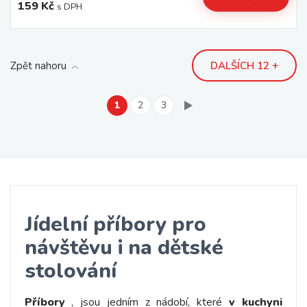
159 Kč
s DPH
Zpět nahoru
DALŠÍCH 12 +
1
2
3
Jídelní příbory pro
návštěvu i na dětské
stolování
Příbory
, jsou jedním z nádobí, které
v kuchyni