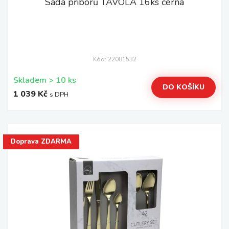
Sada příborů TAVOLA 16ks černá
Kód: 22081532
Skladem > 10 ks
DO KOŠÍKU
1 039 Kč
s DPH
Doprava ZDARMA