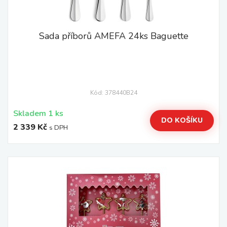
Sada příborů AMEFA 24ks Baguette
Kód: 378440B24
Skladem 1 ks
DO KOŠÍKU
2 339 Kč
s DPH