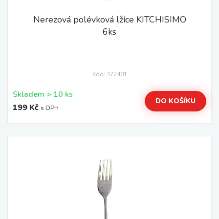
Nerezová polévková lžíce KITCHISIMO
6ks
Kód: 372401
Skladem > 10 ks
DO KOŠÍKU
199 Kč
s DPH