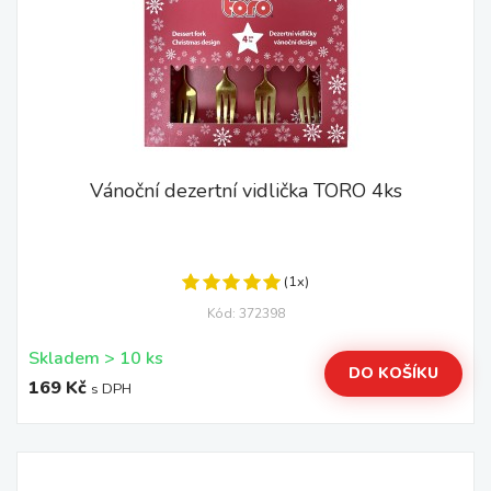
Vánoční dezertní vidlička TORO 4ks
(1x)
Kód: 372398
Skladem > 10 ks
DO KOŠÍKU
169 Kč
s DPH