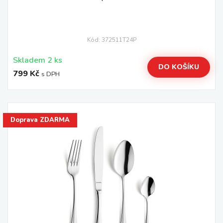
Kód: 372511T24P
Skladem 2 ks
DO KOŠÍKU
799 Kč
s DPH
Doprava ZDARMA