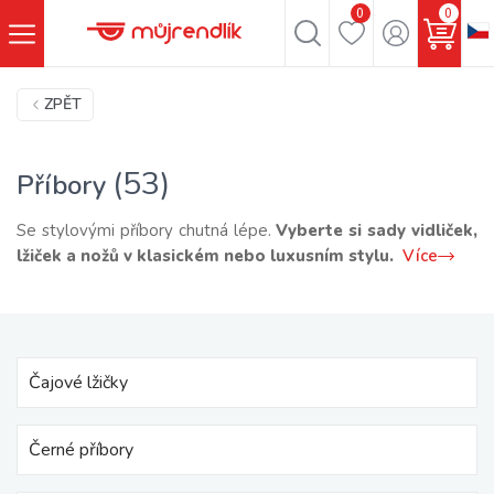
0
0
ZPĚT
(53)
Příbory
Se stylovými příbory chutná lépe.
Vyberte si sady vidliček,
lžiček a nožů v klasickém nebo luxusním stylu.
Více
Čajové lžičky
Černé příbory