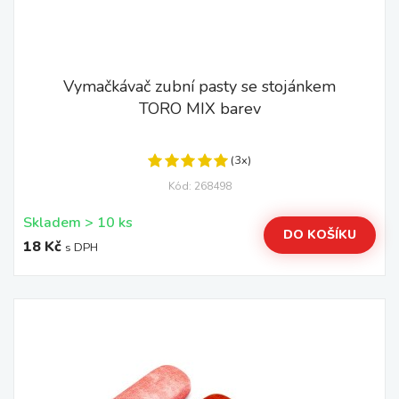
Vymačkávač zubní pasty se stojánkem
TORO MIX barev
(3x)
Kód: 268498
Skladem > 10 ks
DO KOŠÍKU
18 Kč
s DPH