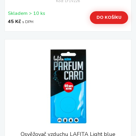
Kód: LF1V226
Skladem > 10 ks
DO KOŠÍKU
45 Kč
s DPH
Osvěžovač vzduchu LAFITA Light blue