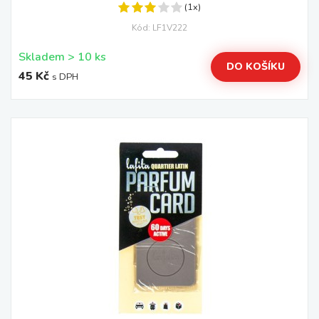
(1x)
Kód: LF1V222
Skladem > 10 ks
DO KOŠÍKU
45 Kč
s DPH