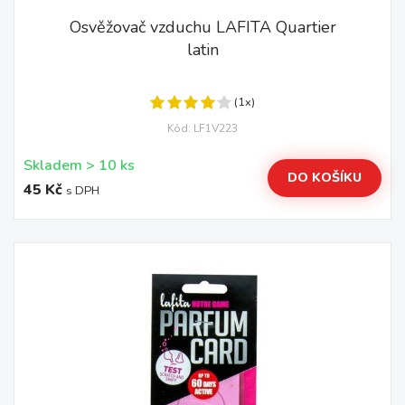
Osvěžovač vzduchu LAFITA Quartier
latin
(1x)
Kód: LF1V223
Skladem > 10 ks
DO KOŠÍKU
45 Kč
s DPH