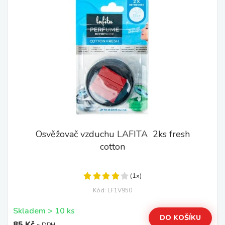
Osvěžovač vzduchu LAFITA 2ks fresh
cotton
(1x)
Kód: LF1V950
Skladem > 10 ks
DO KOŠÍKU
85 Kč