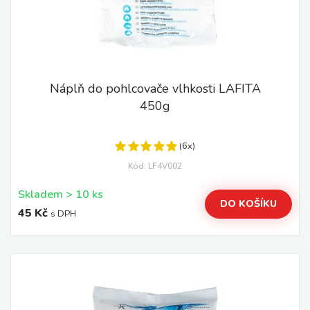
Náplň do pohlcovače vlhkosti LAFITA
450g
(6x)
Kód: LF4V002
Skladem > 10 ks
DO KOŠÍKU
45 Kč
s DPH