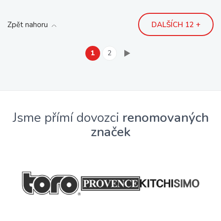
Zpět nahoru
DALŠÍCH 12 +
1
2
Jsme přímí dovozci
renomovaných
značek