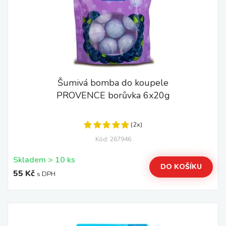
Šumivá bomba do koupele
PROVENCE borůvka 6x20g
(2x)
Kód: 267946
Skladem > 10 ks
DO KOŠÍKU
55 Kč
s DPH