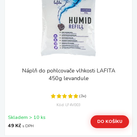
Náplň do pohlcovače vlhkosti LAFITA
450g levandule
(3x)
Kód: LF4V003
Skladem > 10 ks
DO KOŠÍKU
49 Kč
s DPH