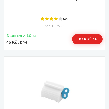
(2x)
Kód: LF1V228
Skladem > 10 ks
DO KOŠÍKU
45 Kč
s DPH