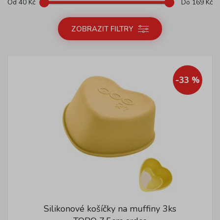
Od
40
Kč
Do
169
Kč
ZOBRAZIT FILTRY
-33 %
Silikonové košíčky na muffiny 3ks