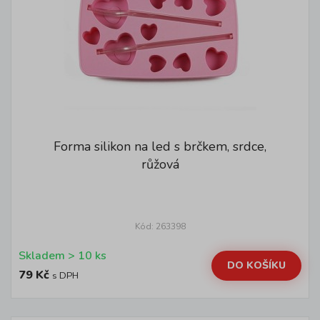
Forma silikon na led s brčkem, srdce,
růžová
Kód: 263398
Skladem > 10 ks
DO KOŠÍKU
79 Kč
s DPH