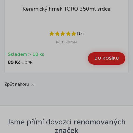
Keramický hrnek TORO 350ml srdce
(1x)
Kód: 590944
Skladem > 10 ks
DO KOŠÍKU
89 Kč
s DPH
Zpět nahoru
Jsme přímí dovozci
renomovaných
značek