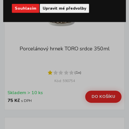
Souhlasím
Upravit mé předvolby
Porcelánový hrnek TORO srdce 350ml
(1x)
Kód: 590754
Skladem > 10 ks
DO KOŠÍKU
75 Kč
s DPH