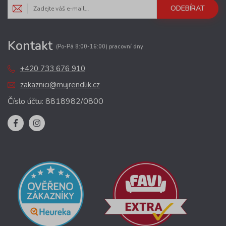
ODEBÍRAT
Kontakt
(Po-Pá 8:00-16:00) pracovní dny
+420 733 676 910
zakaznici@mujrendlik.cz
Číslo účtu: 8818982/0800