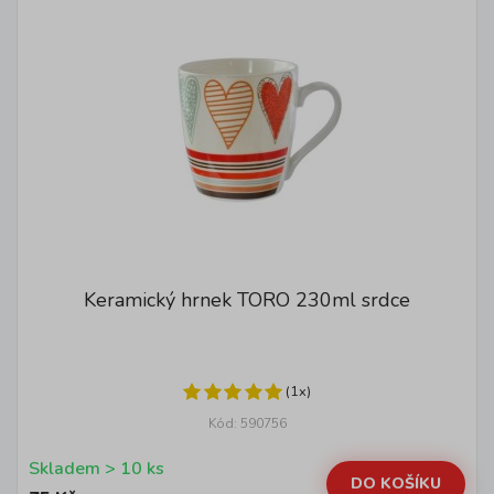
Keramický hrnek TORO 230ml srdce
(1x)
Kód: 590756
Skladem > 10 ks
DO KOŠÍKU