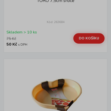
TORO 7,5cm srdce
Kód: 263684
Skladem > 10 ks
DO KOŠÍKU
75 Kč
50 Kč
s DPH