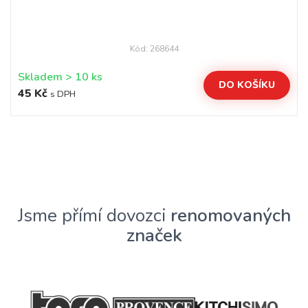
Kód: 268644
Skladem > 10 ks
DO KOŠÍKU
45 Kč
s DPH
Jsme přímí dovozci
renomovaných
značek