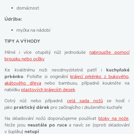
domácnost
Údržba:
myčka na nádobí
TIPY A VÝHODY
Mírně i více otupělý nůž jednoduše
nabrousíte pomocí
brousku nebo ocílky
Ke kvalitnímu noži neodmyslitelně patří i
kuchyňské
prkénko
. Pořiďte si originální
krájecí prkénko z bukového,
akátového dřeva
nebo bambusu, případně koukněte na
nabídku
plastových krájecích desek
.
Ostrý nůž nebo případně
celá sada nožů
se hodí i
jako
praktický dárek
pro začínajícího i zkušeného kuchaře
Na skladování nožů doporučujeme používat
bloky na nože
.
Nože jsou
neustále po ruce
a navíc se (oproti skladování
v šuplíku)
netupí