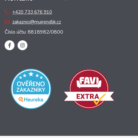
+420 733 676 910
zakaznici@mujrendlik.cz
Číslo účtu: 8818982/0800