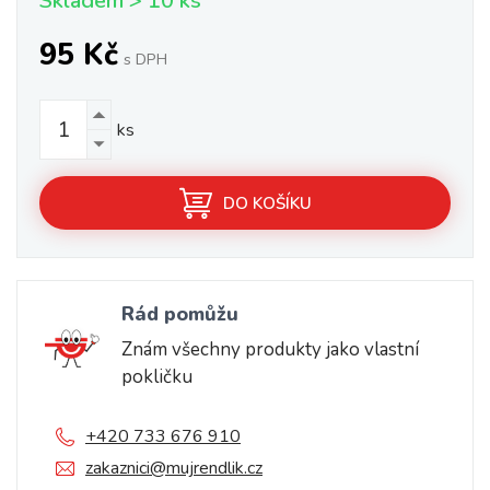
Skladem > 10 ks
95 Kč
s DPH
ks
DO KOŠÍKU
Rád pomůžu
Znám všechny produkty jako vlastní
pokličku
+420 733 676 910
zakaznici@mujrendlik.cz