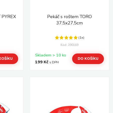
cí PYREX
Pekáč s roštem TORO
37,5x27,5cm
(1x)
Kód: 390169
Skladem > 10 ks
KOŠÍKU
DO KOŠÍKU
199 Kč
s DPH