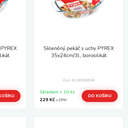
y PYREX
Skleněný pekáč s uchy PYREX
likát
35x24cm/3l., borosilikát
Kód: 411B000/8046
Skladem > 10 ks
KOŠÍKU
DO KOŠÍKU
229 Kč
s DPH