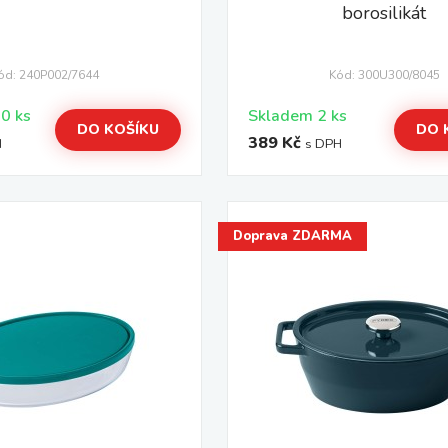
borosilikát
ód: 240P002/7644
Kód: 300U300/8045
Skladem > 10 ks
Skladem 2 ks
DO KOŠÍKU
DO 
389 Kč
H
s DPH
Doprava ZDARMA