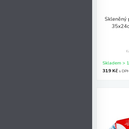
Skleněný 
35x24cm
K
319 Kč
s DP