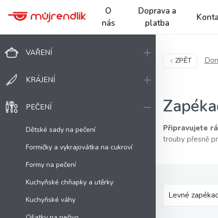
O
Doprava a
Konta
nás
platba
VAŘENÍ
Dom
ZPĚT
KRÁJENÍ
Zapéka
PEČENÍ
Připravujete rá
Dětské sady na pečení
trouby přesně p
Formičky a vykrajovátka na cukroví
Formy na pečení
Kuchyňské chňapky a utěrky
Levné zapékac
Kuchyňské váhy
Ošatky na pečivo