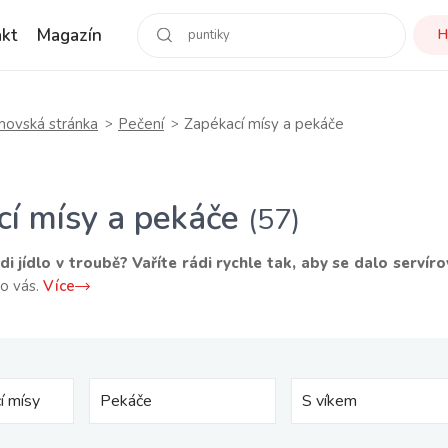
kt
Magazín
H
ovská stránka
Pečení
Zapékací mísy a pekáče
cí mísy a pekáče
(57)
di jídlo v troubě? Vaříte rádi rychle tak, aby se dalo serví
ro vás.
Více
í mísy
Pekáče
S víkem