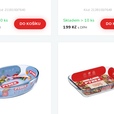
ód: 211B100/7640
Kód: 212B100/7648
Skladem > 10 ks
Skladem > 10 ks
DO KOŠÍKU
DO 
199 Kč
H
s DPH