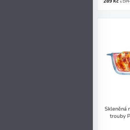
289 Kč
s DP
Skleněná 
trouby 