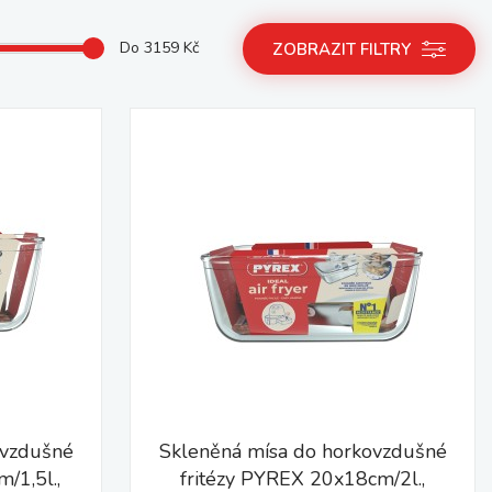
Do
3159
Kč
ZOBRAZIT FILTRY
ovzdušné
Skleněná mísa do horkovzdušné
/1,5l.,
fritézy PYREX 20x18cm/2l.,