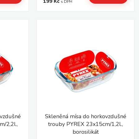
199 Kč
s DPH
ovzdušné
Skleněná mísa do horkovzdušné
/2,2l.,
trouby PYREX 23x15cm/1,2l.,
borosilikát