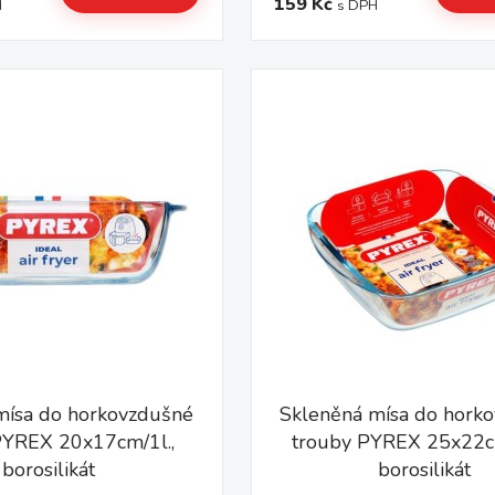
159 Kč
H
s DPH
mísa do horkovzdušné
Skleněná mísa do hork
PYREX 20x17cm/1l.,
trouby PYREX 25x22cm
borosilikát
borosilikát