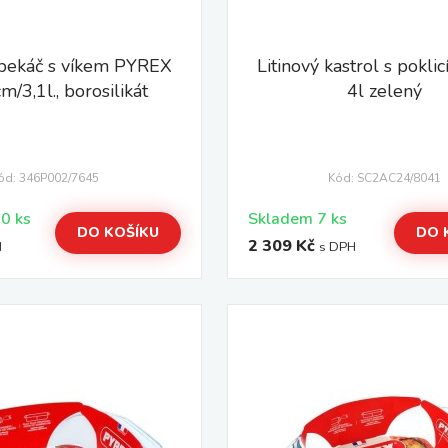
pekáč s víkem PYREX
Litinový kastrol s pokli
/3,1l., borosilikát
4l zelený
ód: 346P002/7645
Kód: SC2AC24/8041
Skladem > 10 ks
Skladem 7 ks
DO KOŠÍKU
DO 
2 309 Kč
H
s DPH