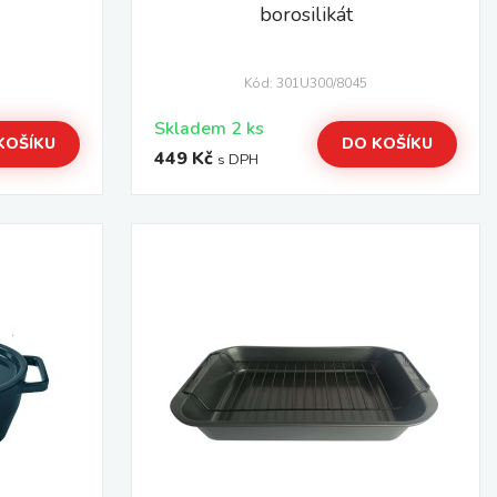
borosilikát
Kód: 301U300/8045
Skladem 2 ks
KOŠÍKU
DO KOŠÍKU
449 Kč
s DPH