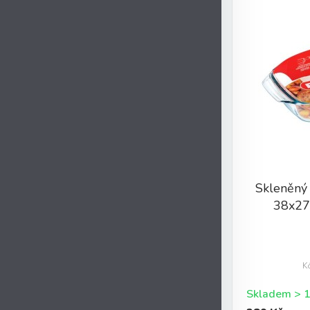
Skleněný
38x27c
K