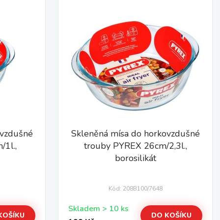
ovzdušné
Skleněná mísa do horkovzdušné
1l.,
trouby PYREX 26cm/2,3l.,
borosilikát
Kód: 208B100/7648
Skladem > 10 ks
KOŠÍKU
DO KOŠÍKU