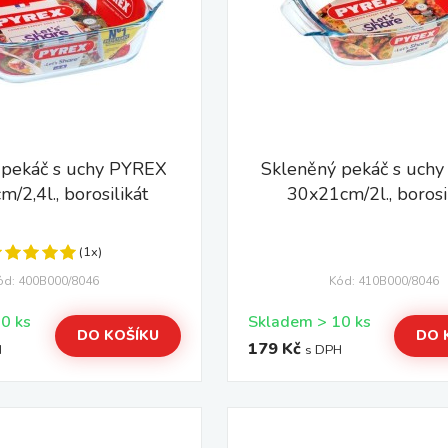
 pekáč s uchy PYREX
Skleněný pekáč s uch
/2,4l., borosilikát
30x21cm/2l., borosi
(1x)
ód: 400B000/8046
Kód: 410B000/8046
Skladem > 10 ks
Skladem > 10 ks
DO KOŠÍKU
DO 
179 Kč
H
s DPH