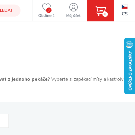
LEDAT
0
CS
0
Oblíbené
Můj účet
rovat z jednoho pekáče?
Vyberte si zapékací mísy a kastroly do