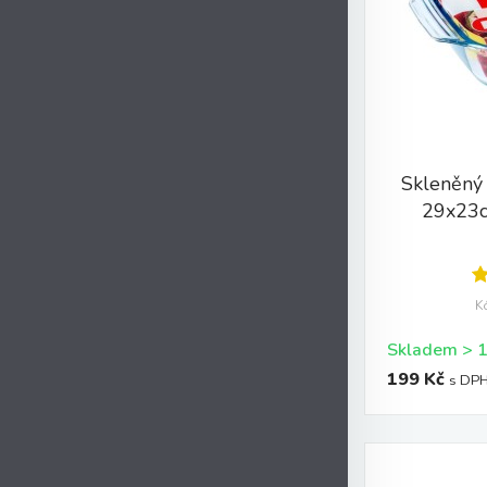
Skleněný
29x23cm
K
199 Kč
s DP