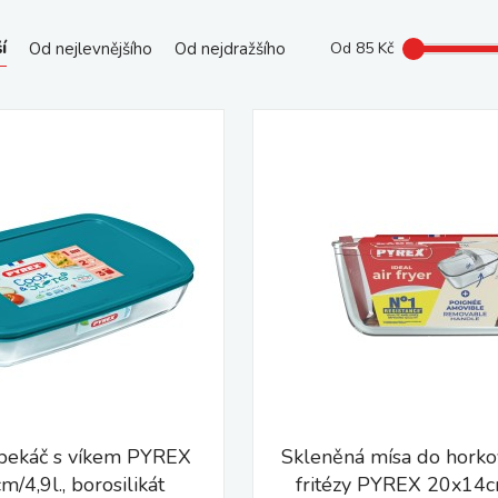
í
Od nejlevnějšího
Od nejdražšího
Od
85
Kč
pekáč s víkem PYREX
Skleněná mísa do hork
/4,9l., borosilikát
fritézy PYREX 20x14cm