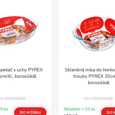
 pekáč s uchy PYREX
Skleněná mísa do hork
m/4l., borosilikát
trouby PYREX 20cm/
borosilikát
ód: 412B000/8044
Kód: 207B100/7648
Skladem > 10 ks
Skladem > 10 ks
DO KOŠÍKU
DO 