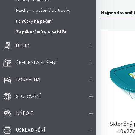
Plechy na pečení / do trouby
Nejprodávanějš
Pomůcky na pečení
Zapékací mísy a pekáče
ÚKLID
ŽEHLENÍ A SUŠENÍ
KOUPELNA
STOLOVÁNÍ
NÁPOJE
Skleněný 
USKLADNĚNÍ
40x27cm