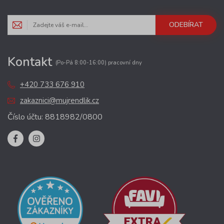
ODEBÍRAT
Kontakt
(Po-Pá 8:00-16:00) pracovní dny
+420 733 676 910
zakaznici@mujrendlik.cz
Číslo účtu: 8818982/0800