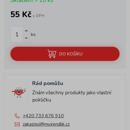
Skladem > 10 ks
55 Kč
s DPH
ks
DO KOŠÍKU
Rád pomůžu
Znám všechny produkty jako vlastní
pokličku
+420 733 676 910
zakaznici@mujrendlik.cz