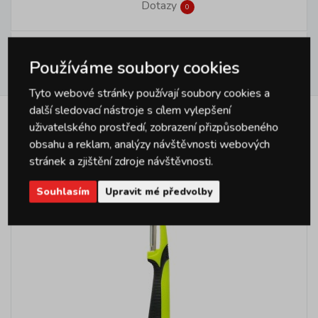
Dotazy
0
Používáme soubory cookies
Hodnocení
0
Tyto webové stránky používají soubory cookies a
další sledovací nástroje s cílem vylepšení
uživatelského prostředí, zobrazení přizpůsobeného
Podobné produkty
obsahu a reklam, analýzy návštěvnosti webových
stránek a zjištění zdroje návštěvnosti.
Souhlasím
Upravit mé předvolby