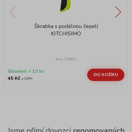
Škrabka s podélnou čepelí
KITCHISIMO
Kód: 268824
Skladem > 10 ks
DO KOŠÍKU
45 Kč
s DPH
Jsme přímí dovozci
renomovaných