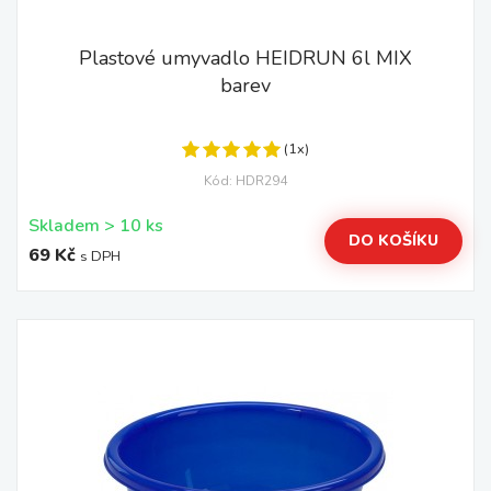
Plastové umyvadlo HEIDRUN 6l MIX
barev
(1x)
Kód: HDR294
Skladem > 10 ks
DO KOŠÍKU
69 Kč
s DPH