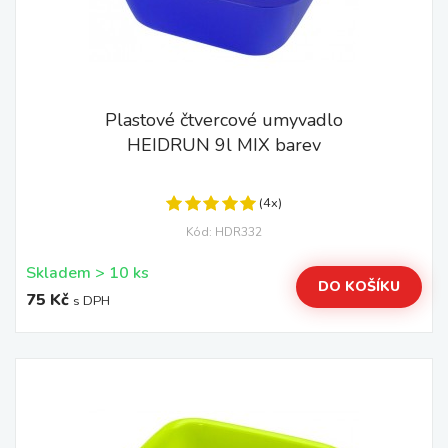
Plastové čtvercové umyvadlo
HEIDRUN 9l MIX barev
(4x)
Kód: HDR332
Skladem > 10 ks
DO KOŠÍKU
75 Kč
s DPH