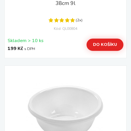
38cm 9l
(2x)
Kód: QL00804
Skladem > 10 ks
DO KOŠÍKU
199 Kč
s DPH