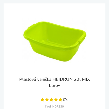
Plastová vanička HEIDRUN 20l MIX
barev
(7x)
Kód: HDR339