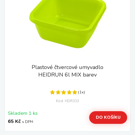
Plastové čtvercové umyvadlo
HEIDRUN 6l MIX barev
(1x)
Kód: HDR333
Skladem 1 ks
DO KOŠÍKU
65 Kč
s DPH