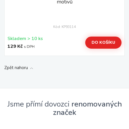
motivů
Kód: KP93114
Skladem > 10 ks
DO KOŠÍKU
129 Kč
s DPH
Zpět nahoru
Jsme přímí dovozci
renomovaných
značek