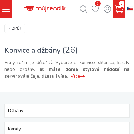
0
0
ZPĚT
(26)
Konvice a džbány
Pitný režim je důležitý. Vyberte si konvice, sklenice, karafy
nebo džbány,
ať máte doma stylové nádobí na
servírování čaje, džusu i vína.
Více
Džbány
Karafy