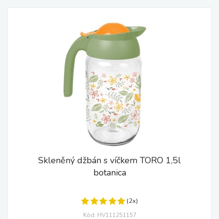
Skleněný džbán s víčkem TORO 1,5l
botanica
(2x)
Kód: HV111251157