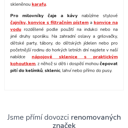
skleněnou
karafu
.
Pro milovníky čaje a kávy
nabízíme stylové
čajníky, konvice s filtračním pístem
a
konvice na
vodu
rozdělené podle použití na indukci nebo na
jiné druhy sporáku. Na zahradní oslavy a grilovačky,
dětské party, tábory, do dětských jídelen nebo pro
početnější rodinu do horkých letních dní najdete v naší
nabídce
nápojové sklenice s praktickým
kohoutkem
, z něhož si děti i dospělí mohou
čepovat
pití do kelímků
,
sklenic
, lahví nebo přímo do pusy.
Jsme přímí dovozci
renomovaných
značek