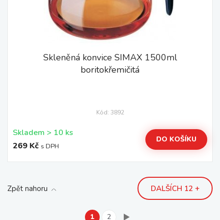
Skleněná konvice SIMAX 1500ml
boritokřemičitá
Kód: 3892
Skladem > 10 ks
DO KOŠÍKU
269 Kč
s DPH
Zpět nahoru
DALŠÍCH 12 +
1
2