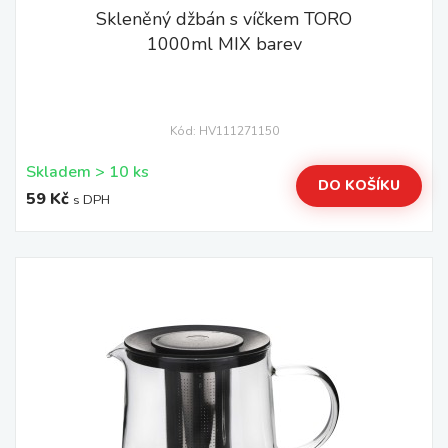
Skleněný džbán s víčkem TORO
1000ml MIX barev
Kód: HV111271150
Skladem > 10 ks
DO KOŠÍKU
59 Kč
s DPH