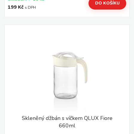
DO KOŠÍKU
199 Kč
s DPH
Skleněný džbán s víčkem QLUX Fiore
660ml