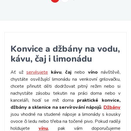
Konvice a džbány na vodu,
kávu, čaj i limonádu
Ať už
servírujete
kávu
,
čaj
nebo
víno
návštěvě,
chystáte osvěžující limonádu na venkovní grilovačku,
chcete přinutit děti dodržovat pitný režim nebo si
nachystáte zásobu tekutin na práci doma nebo v
kanceláři, hodí se mít doma
praktické konvice,
džbány a sklenice na servírování nápojů
.
Džbány
jsou vhodné na studené nápoje a limonády s kousky
ovoce či ledu nebo třeba na točené pivo. Pokud raději
holdujete
vínu
, pak vám doporučujeme