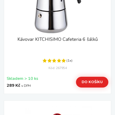
Kávovar KITCHISIMO Cafeteria 6 šálků
(1x)
Kód: 267954
Skladem > 10 ks
DO KOŠÍKU
289 Kč
s DPH