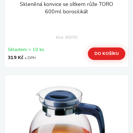
Skleněná konvice se sítkem růže TORO
600ml borosilikát
Kód: 350720
Skladem > 10 ks
DO KOŠÍKU
319 Kč
s DPH