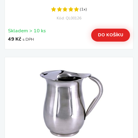
(1x)
Kód: QL00126
Skladem > 10 ks
DO KOŠÍKU
49 Kč
s DPH