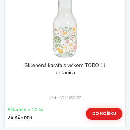
Skleněná karafa s víčkem TORO 1l
botanica
Kód: HV111652157
Skladem > 10 ks
DO KOŠÍKU
75 Kč
s DPH