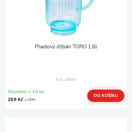
Plastový džbán TORO 1,8l
Kód: 268902
Skladem > 10 ks
DO KOŠÍKU
259 Kč
s DPH