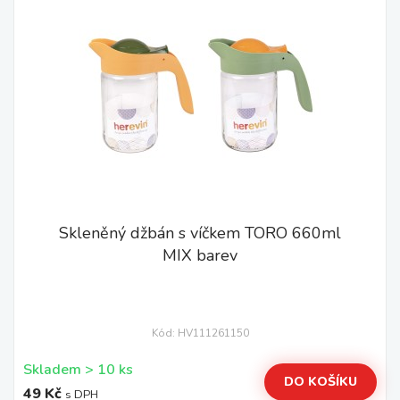
Skleněný džbán s víčkem TORO 660ml
MIX barev
Kód: HV111261150
Skladem > 10 ks
DO KOŠÍKU
49 Kč
s DPH