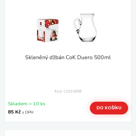
Skleněný džbán CoK Duero 500ml
Kód: CG510008
Skladem > 10 ks
DO KOŠÍKU
85 Kč
s DPH