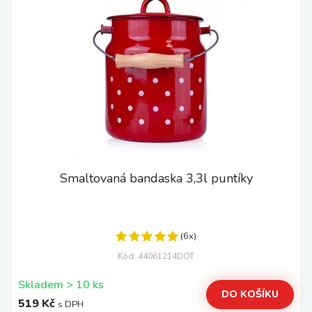
Smaltovaná bandaska 3,3l puntíky
(6x)
Kód: 44061214DOT
Skladem > 10 ks
DO KOŠÍKU
519 Kč
s DPH