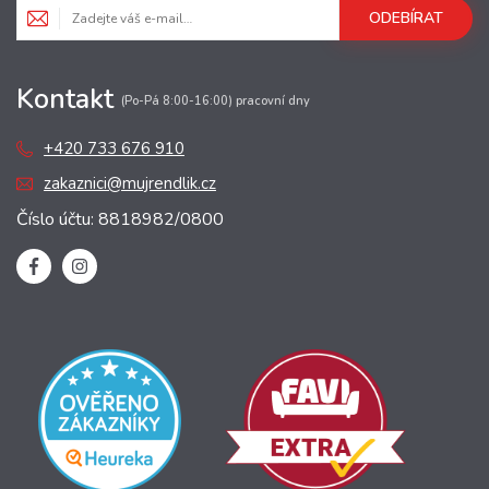
ODEBÍRAT
Kontakt
(Po-Pá 8:00-16:00) pracovní dny
+420 733 676 910
zakaznici@mujrendlik.cz
Číslo účtu: 8818982/0800