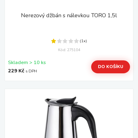
Nerezový džbán s nálevkou TORO 1,5l
(1x)
Kód: 275104
Skladem > 10 ks
DO KOŠÍKU
229 Kč
s DPH