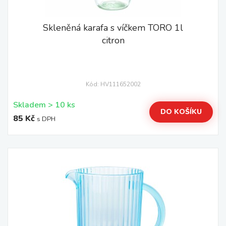
Skleněná karafa s víčkem TORO 1l
citron
Kód: HV111652002
Skladem > 10 ks
DO KOŠÍKU
85 Kč
s DPH