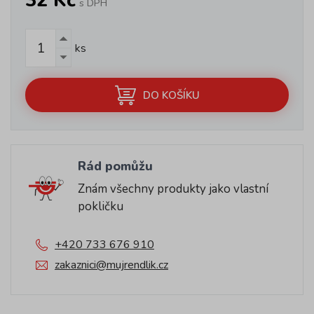
32 Kč
s DPH
ks
DO KOŠÍKU
Rád pomůžu
Znám všechny produkty jako vlastní
pokličku
+420 733 676 910
zakaznici@mujrendlik.cz