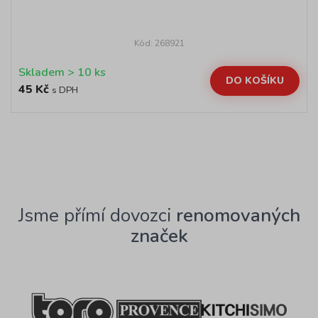
Kód: 268921
Skladem > 10 ks
DO KOŠÍKU
45 Kč
s DPH
Jsme přímí dovozci
renomovaných
značek