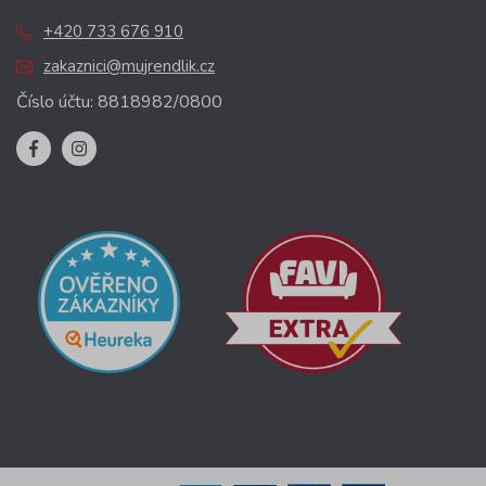
+420 733 676 910
zakaznici@mujrendlik.cz
Číslo účtu: 8818982/0800