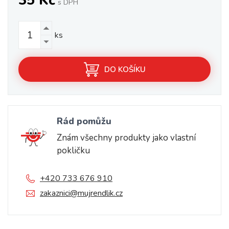
35 Kč
s DPH
ks
DO KOŠÍKU
Rád pomůžu
Znám všechny produkty jako vlastní
pokličku
+420 733 676 910
zakaznici@mujrendlik.cz