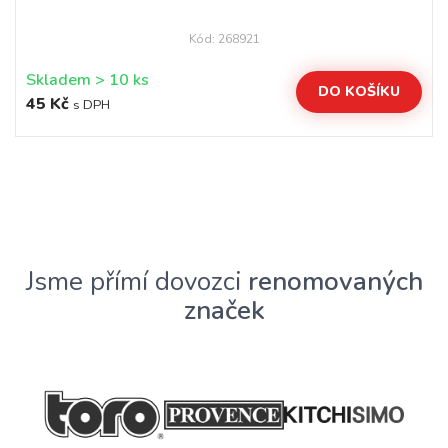
Kód: 268921
Skladem > 10 ks
DO KOŠÍKU
45 Kč
s DPH
Jsme přímí dovozci
renomovaných
značek