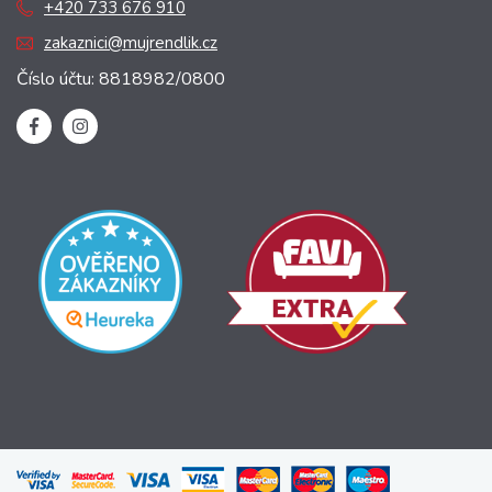
+420 733 676 910
zakaznici@mujrendlik.cz
Číslo účtu: 8818982/0800