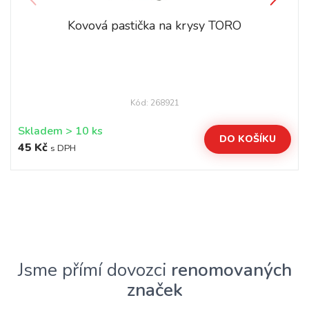
Kovová pastička na krysy TORO
Kód: 268921
Skladem > 10 ks
DO KOŠÍKU
45 Kč
s DPH
Jsme přímí dovozci
renomovaných
značek