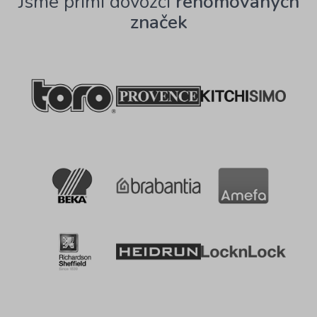
Jsme přímí dovozci
renomovaných
značek