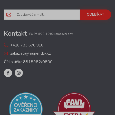
ODEBÍRAT
Kontakt
(Po-Pá 8:00-16:00) pracovní dny
+420 733 676 910
zakaznici@mujrendlik.cz
Číslo účtu: 8818982/0800