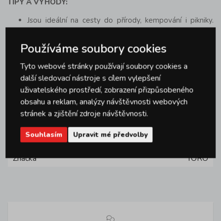
TIPY A VÝHODY:
Jsou ideální na cesty do přírody, kempování i pikniky.
Koukněte na kompletní nabídku
nerezové termosky
.
Pokud sháníte spíše
plastové termosky
o větším
Používáme soubory cookies
objemu nebo termosku s dávkovačem nebo praktickou
pumpičkou (proklik) na nalévání, pak i pro Vás máme
Tyto webové stránky používají soubory cookies a
zajímavou nabídku. Do auta nebo kanceláře se ideálně
další sledovací nástroje s cílem vylepšení
hodí i
termohrnek
.
uživatelského prostředí, zobrazení přizpůsobeného
obsahu a reklam, analýzy návštěvnosti webových
stránek a zjištění zdroje návštěvnosti.
Parametry produktu
Souhlasím
Upravit mé předvolby
Značka
TORO