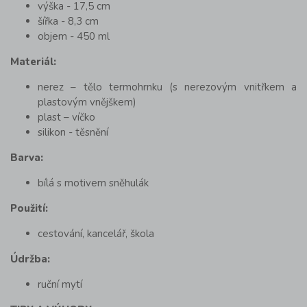
výška - 17,5 cm
šířka - 8,3 cm
objem - 450 ml
Materiál:
nerez – tělo termohrnku (s nerezovým vnitřkem a
plastovým vnějškem)
plast – víčko
silikon - těsnění
Barva:
bílá s motivem sněhulák
Použití:
cestování, kancelář, škola
Údržba:
ruční mytí