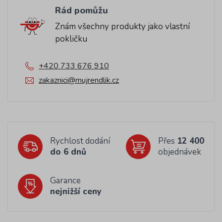
Rád pomůžu
Znám všechny produkty jako vlastní
pokličku
+420 733 676 910
zakaznici@mujrendlik.cz
Rychlost dodání
Přes
12 400
do 6 dnů
objednávek
Garance
nejnižší ceny