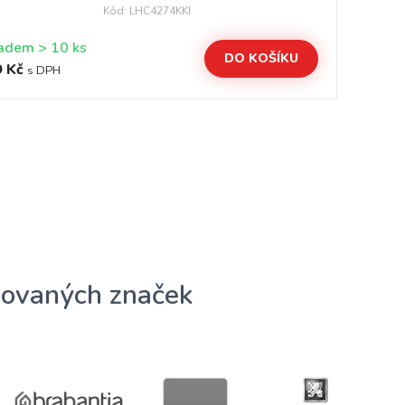
Kód: LHC4274KKI
Skladem > 10 ks
DO KOŠÍKU
 Kč
28
s DPH
ovaných značek