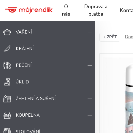
O
Doprava a
Konta
nás
platba
VAŘENÍ
Dom
ZPĚT
KRÁJENÍ
PEČENÍ
ÚKLID
ŽEHLENÍ A SUŠENÍ
KOUPELNA
STOLOVÁNÍ