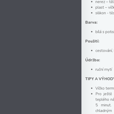
nerez – tě
plast – víč
silikon - tě
Barva:
bílá s pot
Použití:
cestování, 
Údržba:
ruční mytí
TIPY A VÝHOD
Víčko termo
Pro ještě
teplého ná
5 minut.
chladným 