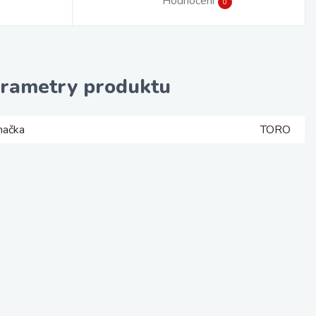
Hodnocení
0
rametry produktu
načka
TORO