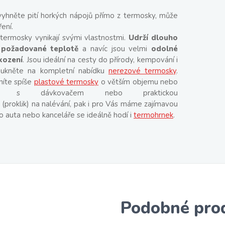
vyhněte pití horkých nápojů přímo z termosky, může
ření.
termosky vynikají svými vlastnostmi.
Udrží dlouho
 požadované teplotě
a navíc jsou velmi
odolné
kození
. Jsou ideální na cesty do přírody, kempování i
Koukněte na kompletní nabídku
nerezové termosky
.
íte spíše
plastové termosky
o větším objemu nebo
ku s dávkovačem nebo praktickou
(proklik) na nalévání, pak i pro Vás máme zajímavou
o auta nebo kanceláře se ideálně hodí i
termohrnek
.
Podobné pro