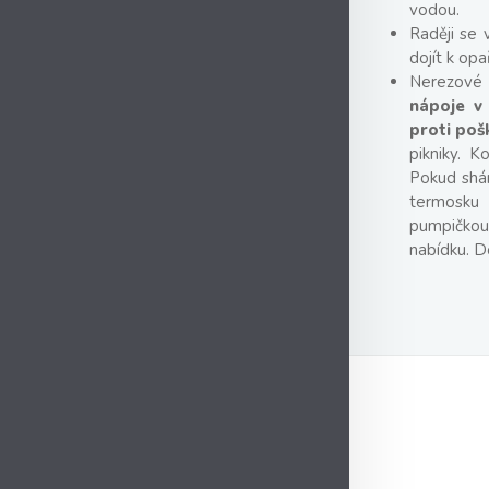
vodou.
Raději se 
dojít k opa
Nerezové 
nápoje v
proti poš
pikniky. 
Pokud shán
termos
pumpičkou 
nabídku. D