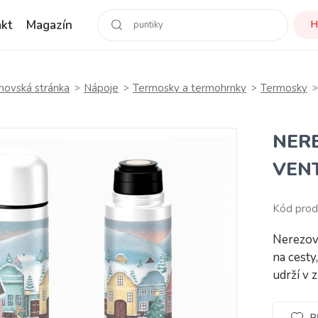
kt
Magazín
H
ovská stránka
Nápoje
Termosky a termohrnky
Termosky
NER
VENT
Kód prod
Nerezov
na cesty
udrží v 
P