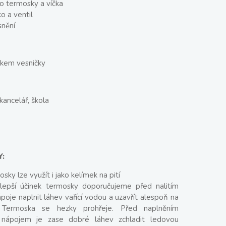
lo termosky a víčka
ko a ventil
snění
iskem vesničky
kancelář, škola
Y:
sky lze využít i jako kelímek na pití
 lepší účinek termosky doporučujeme před nalitím
poje naplnit láhev vařící vodou a uzavřít alespoň na
 Termoska se hezky prohřeje. Před naplněním
nápojem je zase dobré láhev zchladit ledovou