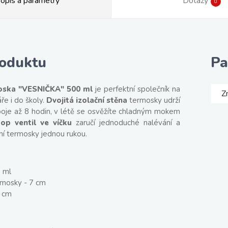
opis a parametry
Dotazy
0
roduktu
Pa
oska "VESNIČKA" 500 ml
je perfektní společník na
Z
ře i do školy.
Dvojitá izolační stěna
termosky udrží
poje až 8 hodin, v létě se osvěžíte chladným mokem
op ventil ve víčku
zaručí jednoduché nalévání a
ní termosky jednou rukou.
 ml
rmosky - 7 cm
5 cm