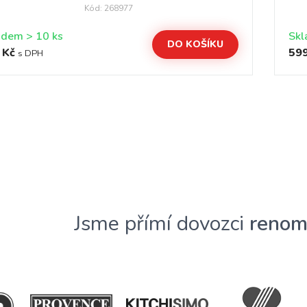
Kód: 268977
Skladem > 10 ks
DO KOŠÍKU
 Kč
599
s DPH
Jsme přímí dovozci
renom