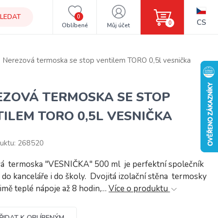
LEDAT
0
CS
0
Oblíbené
Můj účet
Nerezová termoska se stop ventilem TORO 0,5l vesnička
EZOVÁ TERMOSKA SE STOP
ILEM TORO 0,5L VESNIČKA
uktu: 268520
á termoska "VESNIČKA" 500 ml je perfektní společník
, do kanceláře i do školy. Dvojitá izolační stěna termosky
zimě teplé nápoje až 8 hodin,…
Více o produktu
ŘIDAT K OBLÍBENÝM