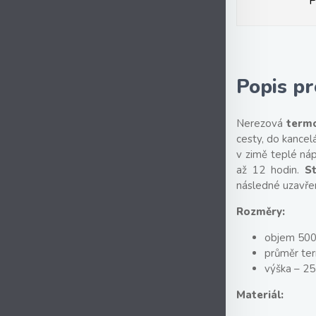
P
Popis p
Nerezová
term
cesty, do kancelá
v zimě teplé ná
až 12 hodin.
St
následné uzavře
Rozměry:
objem 500
průměr te
výška – 2
Materiál: