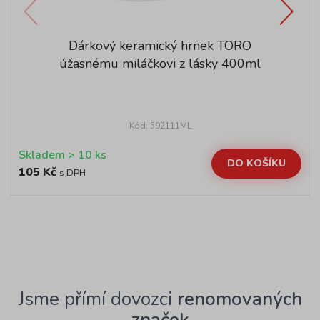
Dárkový keramický hrnek TORO
úžasnému miláčkovi z lásky 400ml
Kód: 592111ML
Skladem > 10 ks
DO KOŠÍKU
105 Kč
s DPH
Jsme přímí dovozci
renomovaných
značek