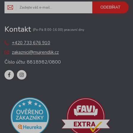
ODEBÍRAT
Kontakt
(Po-Pá 8:00-16:00) pracovní dny
+420 733 676 910
zakaznici@mujrendlik.cz
Číslo účtu: 8818982/0800