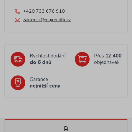
+420 733 676 910
zakaznici@mujrendlik.cz
Rychlost dodání
Přes
12 400
do 6 dnů
objednávek
Garance
nejnižší ceny