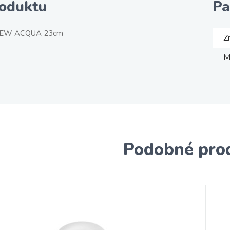
roduktu
Pa
 NEW ACQUA 23cm
Z
M
Podobné pro