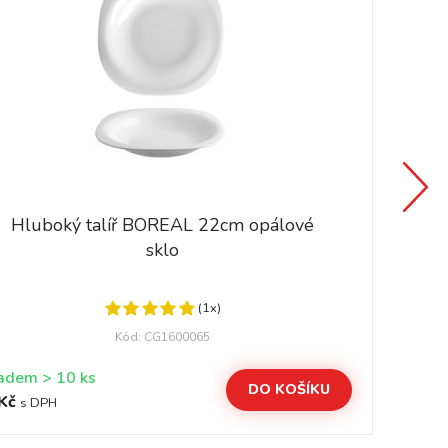
Hluboký talíř BOREAL 22cm opálové
sklo
(1x)
Kód: CG1600065
Skladem > 10 ks
DO KOŠÍKU
Kč
55
s DPH