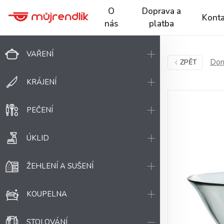
O
Doprava a
Konta
nás
platba
VAŘENÍ
Dom
ZPĚT
KRÁJENÍ
PEČENÍ
ÚKLID
ŽEHLENÍ A SUŠENÍ
KOUPELNA
STOLOVÁNÍ