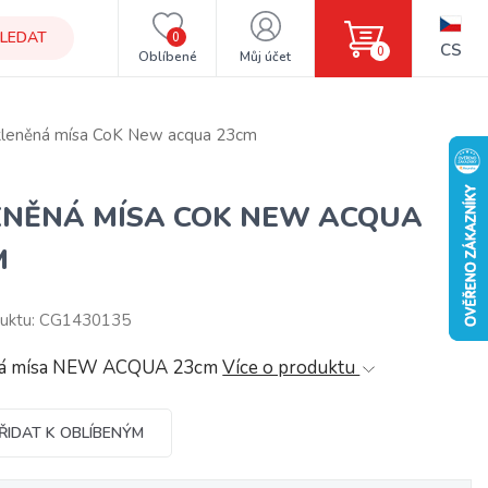
LEDAT
0
CS
0
Oblíbené
Můj účet
kleněná mísa CoK New acqua 23cm
ENĚNÁ MÍSA COK NEW ACQUA
M
duktu: CG1430135
ná mísa NEW ACQUA 23cm
Více o produktu
ŘIDAT K OBLÍBENÝM