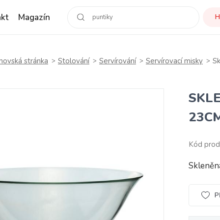
kt
Magazín
H
ovská stránka
Stolování
Servírování
Servírovací misky
S
SKL
23C
Kód pro
Skleně
P