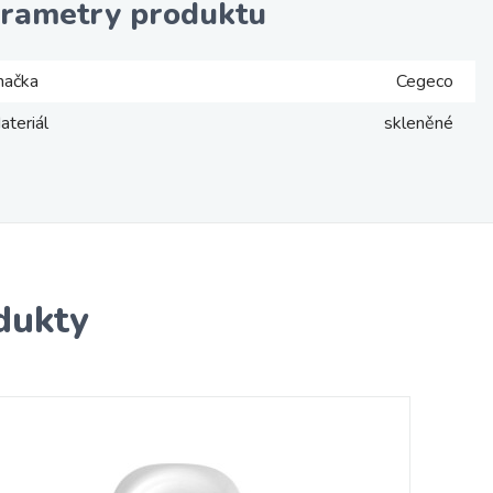
rametry produktu
načka
Cegeco
ateriál
skleněné
dukty