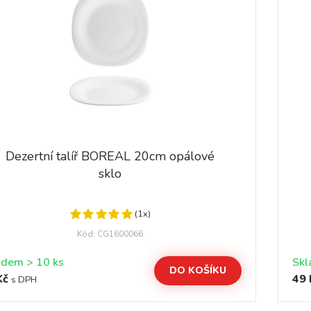
Dezertní talíř BOREAL 20cm opálové
sklo
(1x)
Kód: CG1600066
Skladem > 10 ks
DO KOŠÍKU
Kč
49 
s DPH