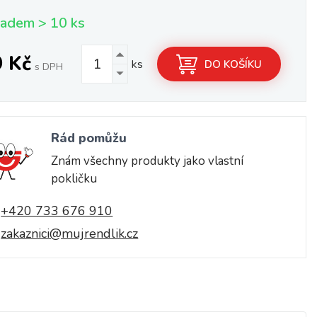
ladem > 10 ks
9 Kč
ks
DO KOŠÍKU
s DPH
Rád pomůžu
Znám všechny produkty jako vlastní
pokličku
+420 733 676 910
zakaznici@mujrendlik.cz