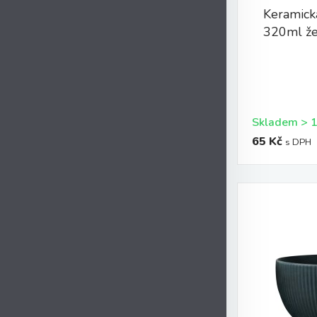
Keramick
320ml že
65 Kč
s DPH