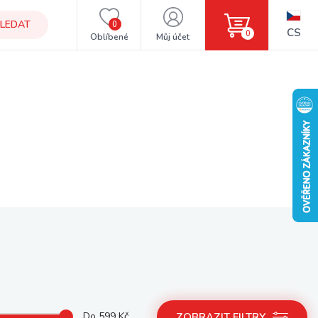
LEDAT
0
CS
0
Oblíbené
Můj účet
Do
599
Kč
ZOBRAZIT FILTRY