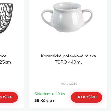
voce
Keramická polévková miska
Ø25cm
TORO 440ml
Kód: 592216
Skladem > 10 ks
KOŠÍKU
DO KOŠÍKU
55 Kč
s DPH