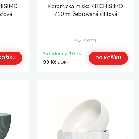
CHISIMO
Keramická miska KITCHISIMO
éžová
710ml žebrovaná cihlová
Kód: 592231
Skladem > 10 ks
KOŠÍKU
DO KOŠÍKU
99 Kč
s DPH