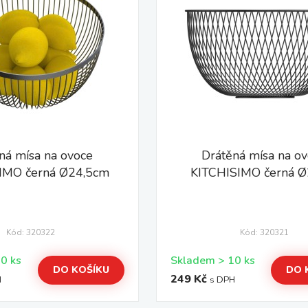
ná mísa na ovoce
Drátěná mísa na o
IMO černá Ø24,5cm
KITCHISIMO černá 
Kód: 320322
Kód: 320321
Skladem > 10 ks
Skladem > 10 ks
DO KOŠÍKU
DO 
249 Kč
H
s DPH