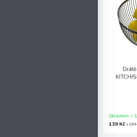
Drátě
KITCHIS
139 Kč
s DP