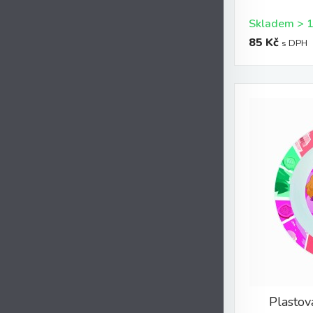
85 Kč
s DPH
Plastov