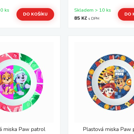
Skladem > 10 ks
Skladem > 10 ks
DO KOŠÍKU
DO 
85 Kč
s DPH
á miska Paw patrol
Plastová miska Paw 