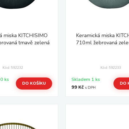
á miska KITCHISIMO
Keramická miska KIT
rovaná tmavě zelená
710ml žebrovaná zel
Kód: 592232
Kód: 592233
Skladem > 10 ks
Skladem 1 ks
DO KOŠÍKU
DO 
99 Kč
s DPH