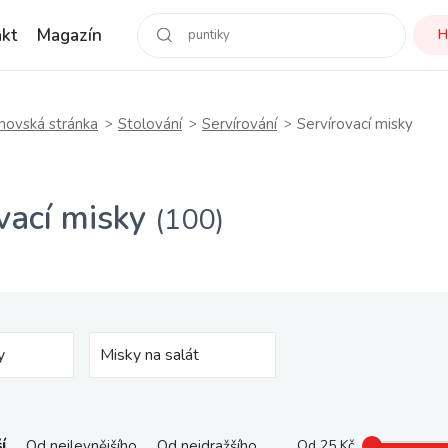
kt
Magazín
H
ovská stránka
Stolování
Servírování
Servírovací misky
vací misky
(100)
y
Misky na salát
í
Od nejlevnějšího
Od nejdražšího
Od
25
Kč