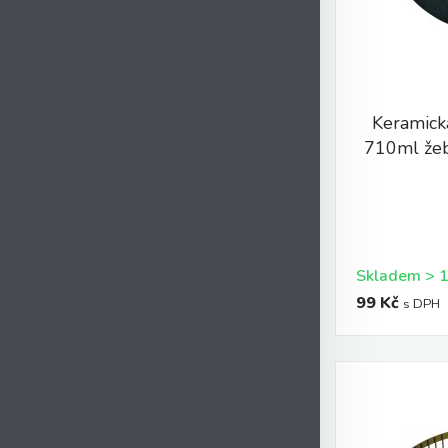
Keramick
710ml žeb
99 Kč
s DPH