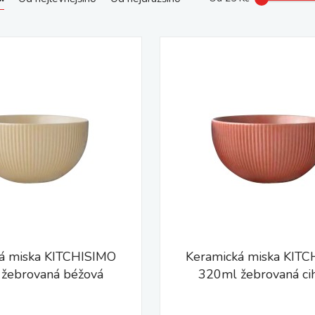
á miska KITCHISIMO
Keramická miska KIT
žebrovaná béžová
320ml žebrovaná ci