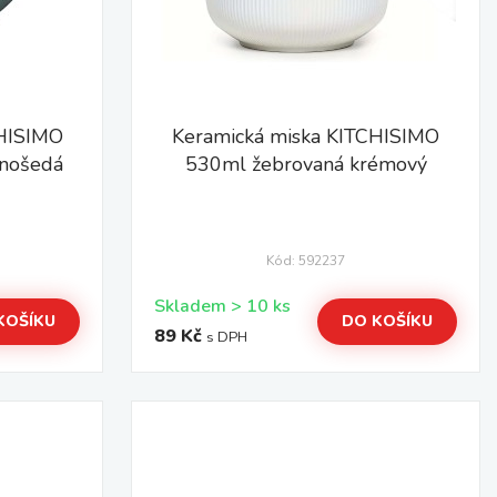
CHISIMO
Keramická miska KITCHISIMO
enošedá
530ml žebrovaná krémový
Kód: 592237
Skladem > 10 ks
KOŠÍKU
DO KOŠÍKU
89 Kč
s DPH