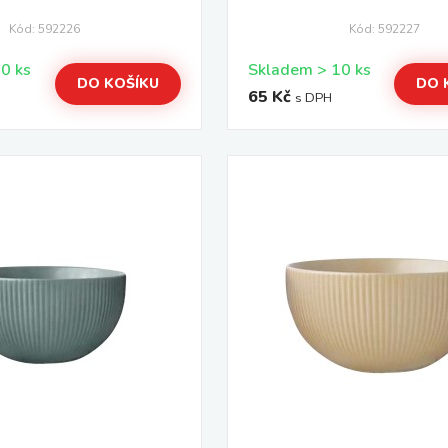
Kód: 592226
Kód: 592227
Skladem > 10 ks
Skladem > 10 ks
DO KOŠÍKU
DO 
65 Kč
s DPH