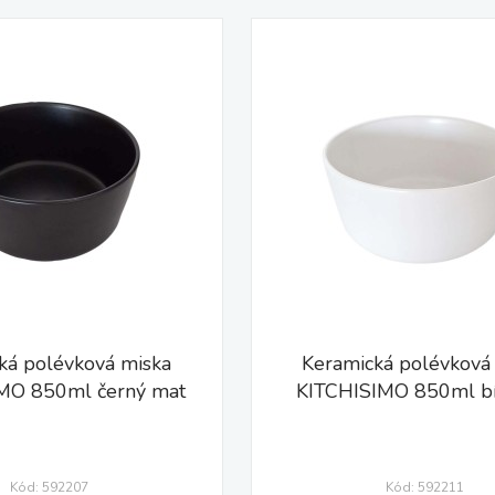
ká polévková miska
Keramická polévková
MO 850ml černý mat
KITCHISIMO 850ml bí
Kód: 592207
Kód: 592211