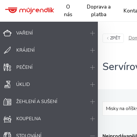
O
Doprava a
Konta
nás
platba
VAŘENÍ
Dom
ZPĚT
KRÁJENÍ
Servíro
PEČENÍ
ÚKLID
ŽEHLENÍ A SUŠENÍ
Misky na oříšk
KOUPELNA
STOLOVÁNÍ
Nejprodávanějš