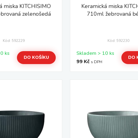
á miska KITCHISIMO
Keramická miska KIT
brovaná zelenošedá
710ml žebrovaná b
Kód: 592229
Kód: 592230
Skladem > 10 ks
Skladem > 10 ks
DO KOŠÍKU
DO 
99 Kč
s DPH