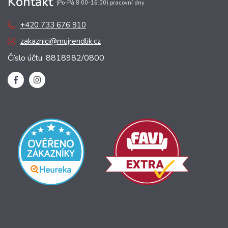
Kontakt
(Po-Pá 8:00-16:00) pracovní dny
+420 733 676 910
zakaznici@mujrendlik.cz
Číslo účtu: 8818982/0800