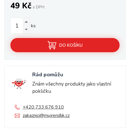
49 Kč
s DPH
ks
DO KOŠÍKU
Rád pomůžu
Znám všechny produkty jako vlastní
pokličku
+420 733 676 910
zakaznici@mujrendlik.cz