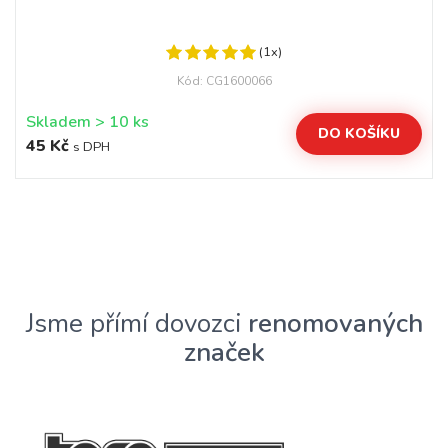
(1x)
Kód: CG1600066
Skladem > 10 ks
DO KOŠÍKU
45 Kč
s DPH
Jsme přímí dovozci
renomovaných
značek