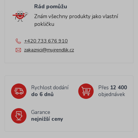
Rád pomůžu
Znám všechny produkty jako vlastní
pokličku
+420 733 676 910
zakaznici@mujrendlik.cz
Rychlost dodání
Přes
12 400
do 6 dnů
objednávek
Garance
nejnižší ceny