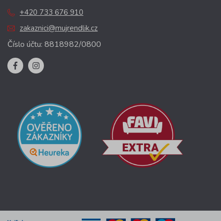
+420 733 676 910
zakaznici@mujrendlik.cz
Číslo účtu: 8818982/0800