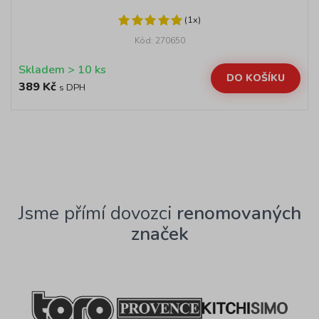
(1x)
Kód: 270650
Skladem > 10 ks
DO KOŠÍKU
389 Kč
s DPH
Jsme přímí dovozci
renomovaných
značek