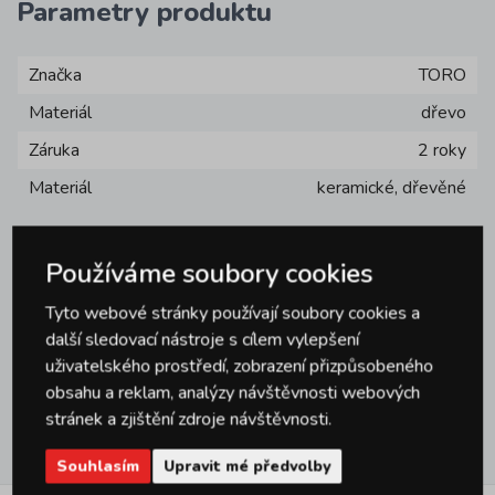
Parametry produktu
Značka
TORO
Materiál
dřevo
Záruka
2 roky
Materiál
keramické, dřevěné
Používáme soubory cookies
Tyto webové stránky používají soubory cookies a
další sledovací nástroje s cílem vylepšení
Dotazy
0
uživatelského prostředí, zobrazení přizpůsobeného
obsahu a reklam, analýzy návštěvnosti webových
stránek a zjištění zdroje návštěvnosti.
Hodnocení
1
Souhlasím
Upravit mé předvolby