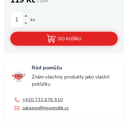
119 Kč
s DPH
ks
DO KOŠÍKU
Rád pomůžu
Znám všechny produkty jako vlastní
pokličku
+420 733 676 910
zakaznici@mujrendlik.cz