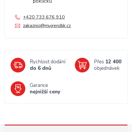
pokličku
+420 733 676 910
zakaznici@mujrendlik.cz
Rychlost dodání
Přes
12 400
do 6 dnů
objednávek
Garance
nejnižší ceny