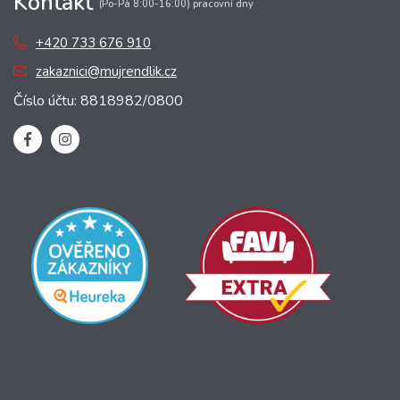
Kontakt
(Po-Pá 8:00-16:00) pracovní dny
+420 733 676 910
zakaznici@mujrendlik.cz
Číslo účtu: 8818982/0800