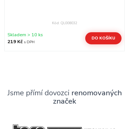
Kód: QL008032
Skladem > 10 ks
DO KOŠÍKU
219 Kč
s DPH
Jsme přímí dovozci
renomovaných
značek