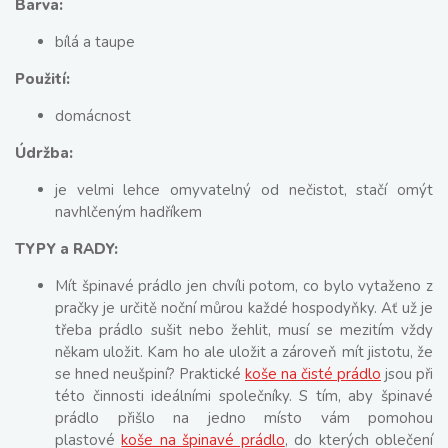
Barva:
bílá a taupe
Použití:
domácnost
Údržba:
je velmi lehce omyvatelný od nečistot, stačí omýt
navhlčeným hadříkem
TYPY a RADY:
Mít špinavé prádlo jen chvíli potom, co bylo vytaženo z
pračky je určitě noční můrou každé hospodyňky. Ať už je
třeba prádlo sušit nebo žehlit, musí se mezitím vždy
někam uložit. Kam ho ale uložit a zároveň mít jistotu, že
se hned neušpiní? Praktické
koše na čisté prádlo
jsou při
této činnosti ideálními společníky. S tím, aby špinavé
prádlo přišlo na jedno místo vám pomohou
plastové
koše na špinavé prádlo
, do kterých oblečení