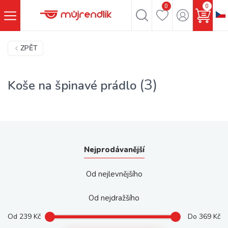
0
0
ZPĚT
(3)
Koše na špinavé prádlo
Nejprodávanější
Od nejlevnějšího
Od nejdražšího
Od
239
Kč
Do
369
Kč