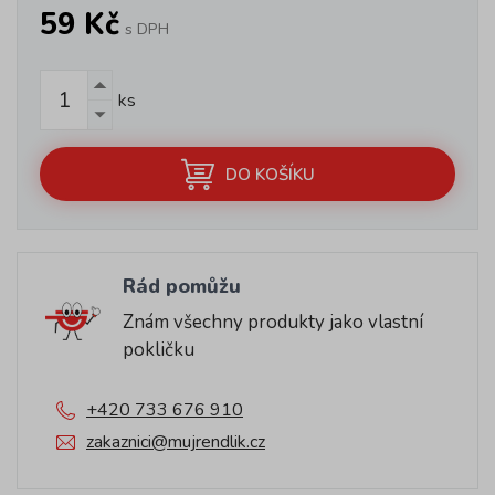
59 Kč
s DPH
ks
DO KOŠÍKU
Rád pomůžu
Znám všechny produkty jako vlastní
pokličku
+420 733 676 910
zakaznici@mujrendlik.cz