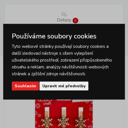
Dotazy
0
Používáme soubory cookies
Hodnocení
Tyto webové stránky používají soubory cookies a
0
další sledovací nástroje s cílem vylepšení
uživatelského prostředí, zobrazení přizpůsobeného
obsahu a reklam, analýzy návštěvnosti webových
Podobné produkty
stránek a zjištění zdroje návštěvnosti.
Souhlasím
Upravit mé předvolby