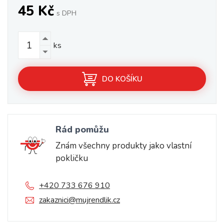
45 Kč
s DPH
ks
DO KOŠÍKU
Rád pomůžu
Znám všechny produkty jako vlastní
pokličku
+420 733 676 910
zakaznici@mujrendlik.cz