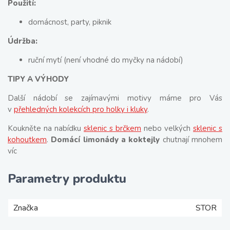
Použití:
domácnost, party, piknik
Údržba:
ruční mytí (není vhodné do myčky na nádobí)
TIPY A VÝHODY
Další nádobí se zajímavými motivy máme pro Vás
v
přehledných kolekcích pro holky i kluky
.
Koukněte na nabídku
sklenic s brčkem
nebo velkých
sklenic s
kohoutkem
.
Domácí limonády a koktejly
chutnají mnohem
víc
Parametry produktu
Značka
STOR