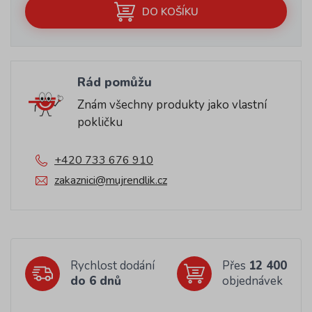
DO KOŠÍKU
Rád pomůžu
Znám všechny produkty jako vlastní
pokličku
+420 733 676 910
zakaznici@mujrendlik.cz
Rychlost dodání
Přes
12 400
do 6 dnů
objednávek