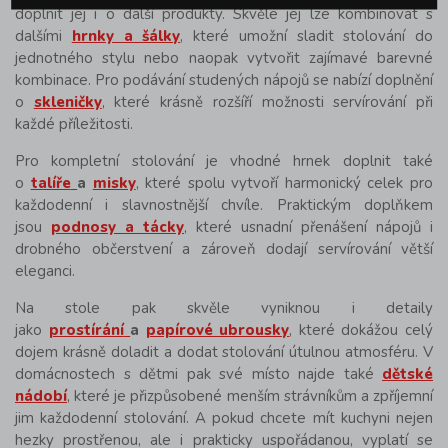
doplnit jej i o další produkty. Skvěle jej lze kombinovat s
dalšími
hrnky a šálky
, které umožní sladit stolování do
jednotného stylu nebo naopak vytvořit zajímavé barevné
kombinace. Pro podávání studených nápojů se nabízí doplnění
o
skleničky
, které krásně rozšíří možnosti servírování při
každé příležitosti.
Pro kompletní stolování je vhodné hrnek doplnit také
o
talíře
a
misky
, které spolu vytvoří harmonický celek pro
každodenní i slavnostnější chvíle. Praktickým doplňkem
jsou
podnosy a tácky
, které usnadní přenášení nápojů i
drobného občerstvení a zároveň dodají servírování větší
eleganci.
Na stole pak skvěle vyniknou i detaily
jako
prostírání
a
papírové ubrousky
, které dokážou celý
dojem krásně doladit a dodat stolování útulnou atmosféru. V
domácnostech s dětmi pak své místo najde také
dětské
nádobí
, které je přizpůsobené menším strávníkům a zpříjemní
jim každodenní stolování. A pokud chcete mít kuchyni nejen
hezky prostřenou, ale i prakticky uspořádanou, vyplatí se