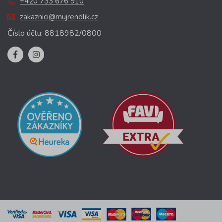
+420 733 676 910
zakaznici@mujrendlik.cz
Číslo účtu: 8818982/0800