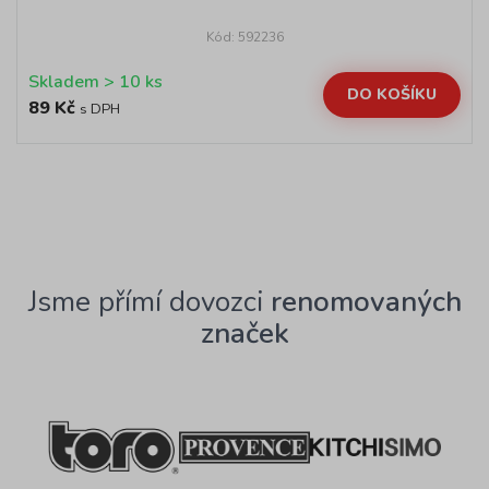
Kód: 592236
Skladem > 10 ks
DO KOŠÍKU
89 Kč
s DPH
Jsme přímí dovozci
renomovaných
značek