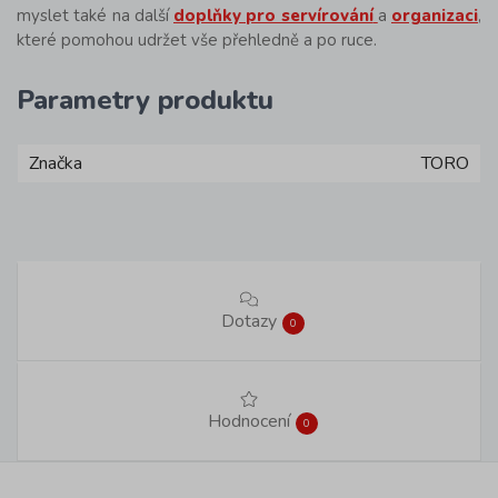
myslet také na další
doplňky pro servírování
a
organizaci
,
které pomohou udržet vše přehledně a po ruce.
Parametry produktu
Značka
TORO
Dotazy
0
Hodnocení
0