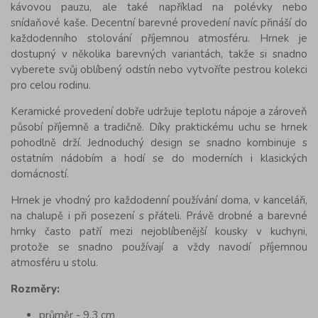
kávovou pauzu
, ale také například na polévky nebo
snídaňové kaše.
Decentní barevné provedení navíc přináší do
každodenního stolování příjemnou atmosféru. Hrnek je
dostupný v několika barevných variantách, takže si snadno
vyberete svůj oblíbený odstín nebo vytvoříte pestrou kolekci
pro celou rodinu.
Keramické provedení dobře udržuje teplotu nápoje a zároveň
působí příjemně a tradičně. Díky praktickému uchu se hrnek
pohodlně drží. Jednoduchý design se snadno kombinuje s
ostatním nádobím a hodí se do moderních i klasických
domácností.
Hrnek je vhodný pro každodenní používání doma, v kanceláři,
na chalupě i při posezení s přáteli. Právě drobné a barevné
hrnky často patří mezi nejoblíbenější kousky v kuchyni,
protože se snadno používají a vždy navodí příjemnou
atmosféru u stolu.
Rozměry:
průměr - 9,3 cm