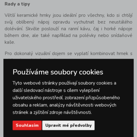
Rady a tipy
Větší keramické hrnky jsou ideální pro všechny, kdo si chtějí
svůj oblíbený nápoj opravdu vychutnat bez neustálého
dolévání. Skvěle poslouží na ranní kávu, čaj i horké nápoje
během dne, ale také například na polévky nebo snídaňové
kaše.
Pro dokonalý vizuální dojem se vyplatí kombinovat hrnek s
miskami ve stejném designu.
Používáme soubory cookies
Pro ještě lepší kávový zážitek doporučujeme hrnek předem
lehce nahřát – káva si tak déle udrží ideální teplotu a chuť.
Tyto webové stránky používají soubory cookies a
Pro dokonalý kávový servis doporučujeme hrneček doplnit o
další sledovací nástroje s cílem vylepšení
další stylové
hrnky
a
šálky na kávu
, které rozšíří možnosti
uživatelského prostředí, zobrazení přizpůsobeného
podávání různých druhů nápojů. Skvěle se hodí i
obsahu a reklam, analýzy návštěvnosti webových
ke
kávovarům
i
konvičkám na kávu a čaj
, ve kterých
stránek a zjištění zdroje návštěvnosti.
připravíte oblíbené nápoje.
Souhlasím
Upravit mé předvolby
Keramický hrnek je ideálním základem pro každodenní pití
oblíbených nápojů, ale pro dokonalé stolování se vyplatí