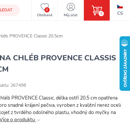
LEDAT
0
CS
0
Oblíbené
Můj účet
chléb PROVENCE Classis 20,5cm
 NA CHLÉB PROVENCE CLASSIS
CM
uktu: 267498
hléb PROVENCE Classic, délka ostří 20,5 cm opatřena
ro snadné krájení pečiva, vyroben z kvalitní nerez oceli
kojeť z tvrdého odolného plastu, vhodný do myčky na
Více o produktu