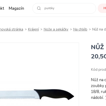
kt
Magazín
H
ovská stránka
Krájení
Nože a sekáčky
Na chléb
Nůž na 
NŮŽ
20,5
Kód prod
Nůž na c
zoubky p
18/8, ru
nádobí.