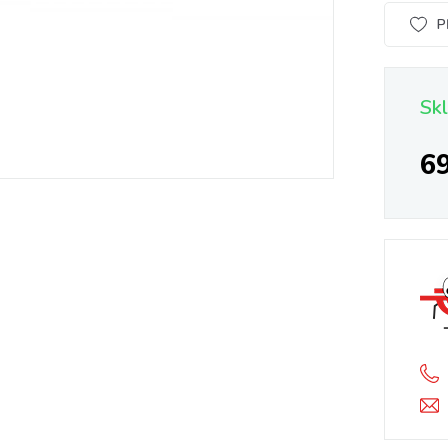
P
Sk
6