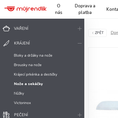
O
Doprava a
Konta
nás
platba
VAŘENÍ
Dom
ZPĚT
KRÁJENÍ
Bloky a držáky na nože
Brousky na nože
Krájecí prkénka a destičky
Nože a sekáčky
Nůžky
Victorinox
PEČENÍ