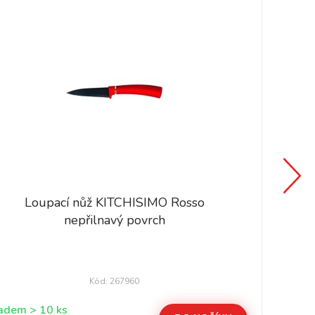
Loupací nůž KITCHISIMO Rosso
nepřilnavý povrch
Kód: 267960
Skladem > 10 ks