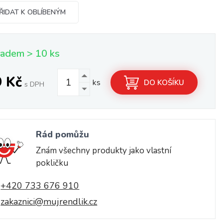
ŘIDAT K OBLÍBENÝM
ladem > 10 ks
9 Kč
ks
DO KOŠÍKU
s DPH
Rád pomůžu
Znám všechny produkty jako vlastní
pokličku
+420 733 676 910
zakaznici@mujrendlik.cz