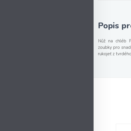
Popis p
Nůž na chléb P
zoubky pro snadn
rukojeť z tvrdé