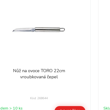
Nůž na ovoce TORO 22cm
vroubkovaná čepel
Kód: 268644
Skladem > 10 ks