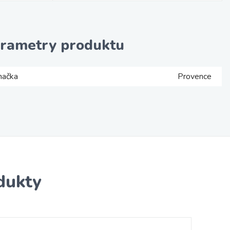
rametry produktu
načka
Provence
dukty