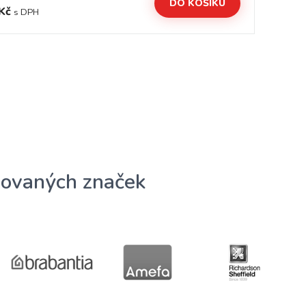
DO KOŠÍKU
Kč
59
s DPH
ovaných značek