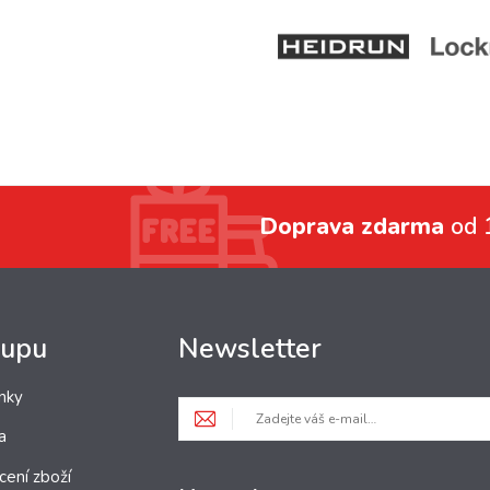
Doprava zdarma
od 
kupu
Newsletter
nky
a
cení zboží