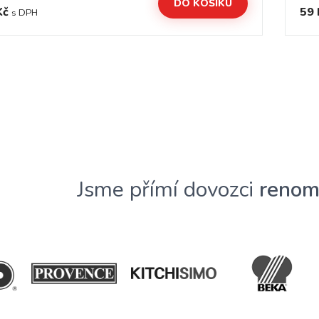
DO KOŠÍKU
Kč
59 
s DPH
Jsme přímí dovozci
renom