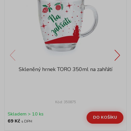
Skleněný hrnek TORO 350ml na zahřátí
Kód: 350875
Skladem > 10 ks
DO KOŠÍKU
69 Kč
s DPH