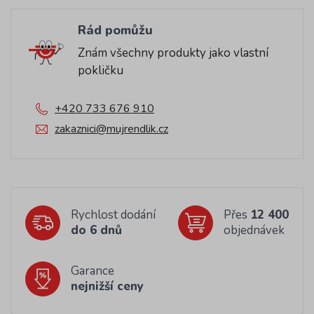
Rád pomůžu
Znám všechny produkty jako vlastní
pokličku
+420 733 676 910
zakaznici@mujrendlik.cz
Rychlost dodání
Přes
12 400
do 6 dnů
objednávek
Garance
nejnižší ceny