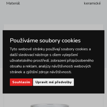
Materiál
keramické
Dotazy
0
Používáme soubory cookies
Tyto webové stránky používají soubory cookies a
další sledovací nástroje s cílem vylepšení
Hodnocení
0
uživatelského prostředí, zobrazení přizpůsobeného
obsahu a reklam, analýzy návštěvnosti webových
stránek a zjištění zdroje návštěvnosti.
Podobné produkty
Souhlasím
Upravit mé předvolby