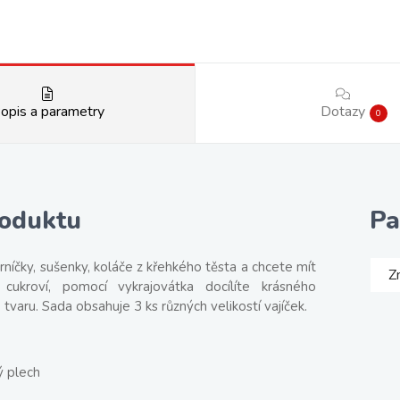
opis a parametry
Dotazy
0
roduktu
Pa
níčky, sušenky, koláče z křehkého těsta a chcete mít
Z
 cukroví, pomocí vykrajovátka docílíte krásného
tvaru. Sada obsahuje 3 ks různých velikostí vajíček.
ý plech