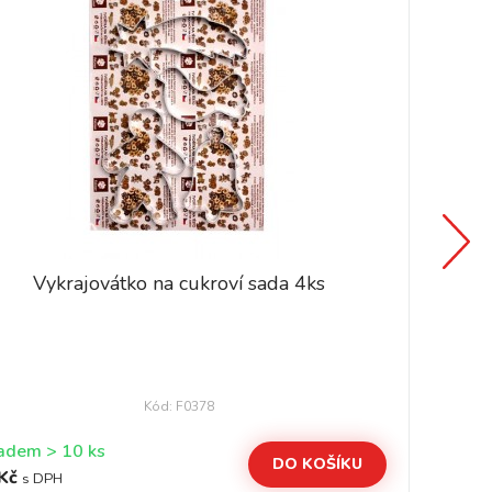
Vykrajovátko na cukroví sada 4ks
Kód: F0378
Skladem > 10 ks
DO KOŠÍKU
Kč
24
s DPH