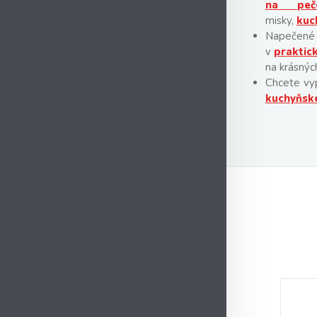
na peče
misky,
kuc
Napečen
v
praktic
na krásnýc
Chcete vyp
kuchyňské