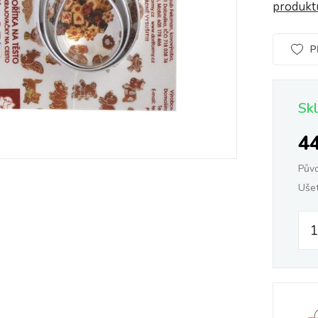
produk
P
Sk
4
Pův
Ušet