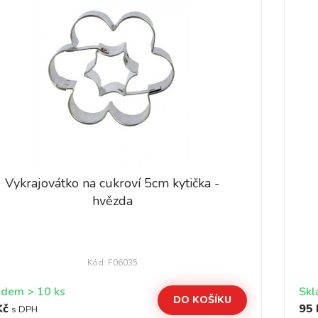
Vykrajovátko na cukroví 5cm kytička -
hvězda
Kód: F06035
Skladem > 10 ks
DO KOŠÍKU
Kč
95 
s DPH