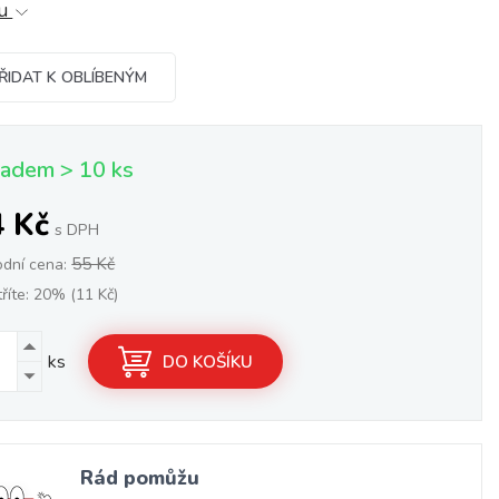
tu
ŘIDAT K OBLÍBENÝM
ladem > 10 ks
4 Kč
s DPH
55 Kč
odní cena:
říte: 20% (11 Kč)
ks
DO KOŠÍKU
Rád pomůžu