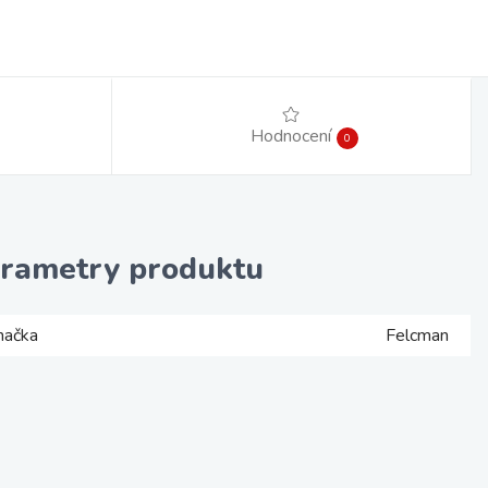
Hodnocení
0
rametry produktu
načka
Felcman