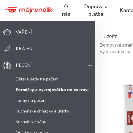
O
Doprava a
Konta
nás
platba
VAŘENÍ
ZPĚT
Domovská strán
KRÁJENÍ
Vykrajovátko na 
PEČENÍ
Dětské sady na pečení
Formičky a vykrajovátka na cukroví
Formy na pečení
Kuchyňské chňapky a utěrky
Kuchyňské váhy
Ošatky na pečivo