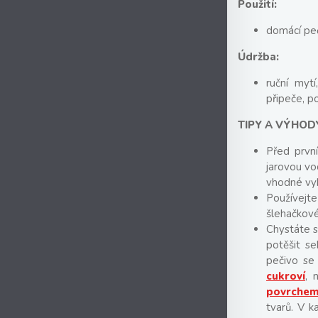
Použití:
domácí peč
Údržba:
ruční myt
připeče, po
TIPY A VÝHOD
Před prvn
jarovou vo
vhodné vyk
Používejte
šlehačkové
Chystáte 
potěšit s
pečivo se
cukroví
, 
povrche
tvarů. V 