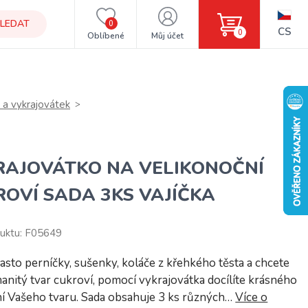
LEDAT
0
CS
0
Oblíbené
Můj účet
 a vykrajovátek
RAJOVÁTKO NA VELIKONOČNÍ
OVÍ SADA 3KS VAJÍČKA
uktu: F05649
asto perníčky, sušenky, koláče z křehkého těsta a chcete
anitý tvar cukroví, pomocí vykrajovátka docílíte krásného
í Vašeho tvaru. Sada obsahuje 3 ks různých…
Více o