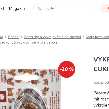
kt
Magazín
H
ka
Pečení
Formičky a vykrajovátka na cukroví
Sady formiček
velikonoční cukroví sada 3ks vajíčka
VYK
CUKR
-20 %
Kód prod
Pečete č
mít rozm
vykrojen