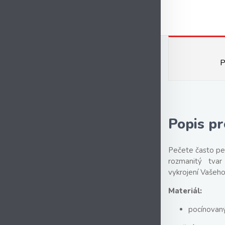
P
Popis p
Pečete často per
rozmanitý tvar
vykrojení Vašeho 
Materiál:
pocínovan