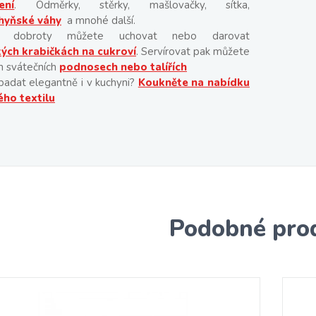
ní
. Odměrky, stěrky, mašlovačky, sítka,
hyňské váhy
a mnohé další.
é dobroty můžete uchovat nebo darovat
kých krabičkách na cukroví
. Servírovat pak můžete
h svátečních
podnosech nebo talířích
adat elegantně i v kuchyni?
Koukněte na nabídku
ho textilu
Podobné pro