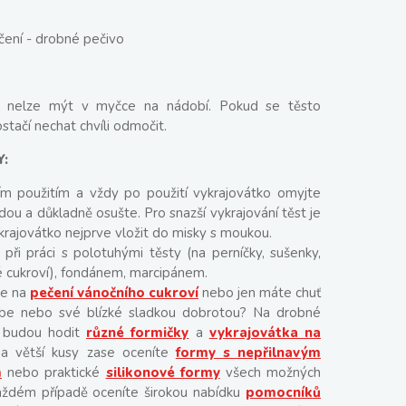
ení - drobné pečivo
í, nelze mýt v myčce na nádobí. Pokud se těsto
stačí nechat chvíli odmočit.
Y:
ím použitím a vždy po použití vykrajovátko omyjte
dou a důkladně osušte. Pro snazší vykrajování těst je
rajovátko nejprve vložit do misky s moukou.
 při práci s polotuhými těsty (na perníčky, sušenky,
 cukroví), fondánem, marcipánem.
se na
pečení vánočního cukroví
nebo jen máte chuť
ebe nebo své blízké sladkou dobrotou? Na drobné
 budou hodit
různé formičky
a
vykrajovátka na
na větší kusy zase oceníte
formy s nepřilnavým
m
nebo praktické
silikonové formy
všech možných
každém případě oceníte širokou nabídku
pomocníků