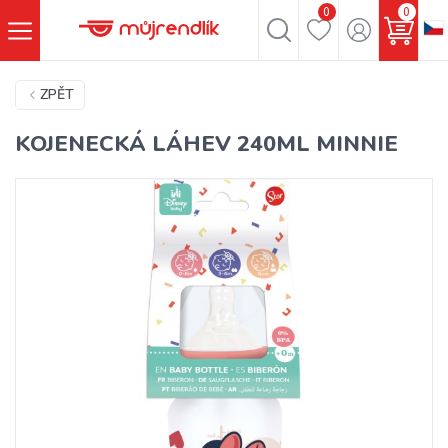
0
0
ZPĚT
KOJENECKÁ LÁHEV 240ML MINNIE