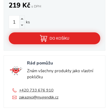
219 Kč
s DPH
ks
DO KOŠÍKU
Rád pomůžu
Znám všechny produkty jako vlastní
pokličku
+420 733 676 910
zakaznici@mujrendlik.cz