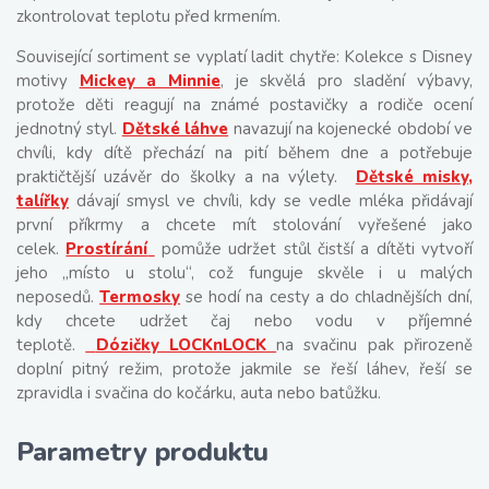
zkontrolovat teplotu před krmením.
Související sortiment se vyplatí ladit chytře: Kolekce s Disney
motivy
Mickey a Minnie
,
je skvělá pro sladění výbavy,
protože děti reagují na známé postavičky a rodiče ocení
jednotný styl.
Dětské láhve
navazují na kojenecké období ve
chvíli, kdy dítě přechází na pití během dne a potřebuje
praktičtější uzávěr do školky a na výlety.
Dětské misky,
talířky
dávají smysl ve chvíli, kdy se vedle mléka přidávají
první příkrmy a chcete mít stolování vyřešené jako
celek.
Prostírání
pomůže udržet stůl čistší a dítěti vytvoří
jeho „místo u stolu“, což funguje skvěle i u malých
neposedů.
Termosky
se hodí na cesty a do chladnějších dní,
kdy chcete udržet čaj nebo vodu v příjemné
teplotě.
Dózičky LOCKnLOCK
na svačinu pak přirozeně
doplní pitný režim, protože jakmile se řeší láhev, řeší se
zpravidla i svačina do kočárku, auta nebo batůžku.
Parametry produktu