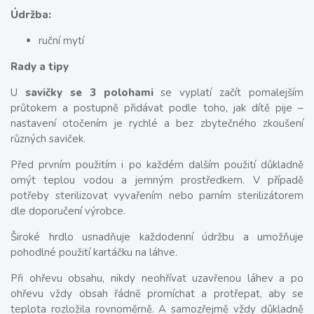
Údržba:
ruční mytí
Rady a tipy
U
savičky se 3 polohami
se vyplatí začít pomalejším
průtokem a postupně přidávat podle toho, jak dítě pije –
nastavení otočením je rychlé a bez zbytečného zkoušení
různých saviček.
Před prvním použitím i po každém dalším použití důkladně
omýt teplou vodou a jemným prostředkem. V případě
potřeby sterilizovat vyvařením nebo parním sterilizátorem
dle doporučení výrobce.
Široké hrdlo usnadňuje každodenní údržbu a umožňuje
pohodlné použití kartáčku na láhve.
Při ohřevu obsahu, nikdy neohřívat uzavřenou láhev a po
ohřevu vždy obsah řádně promíchat a protřepat, aby se
teplota rozložila rovnoměrně. A samozřejmě vždy důkladně