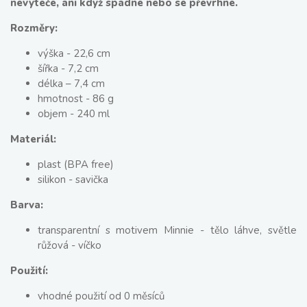
nevyteče, ani když spadne nebo se převrhne.
Rozměry:
výška - 22,6 cm
šířka - 7,2 cm
délka – 7,4 cm
hmotnost - 86 g
objem - 240 ml
Materiál:
plast (BPA free)
silikon - savička
Barva:
transparentní s motivem Minnie - tělo láhve, světle
růžová - víčko
Použití:
vhodné použití od 0 měsíců