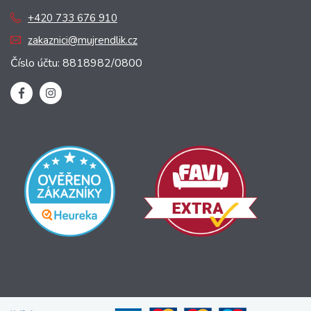
+420 733 676 910
zakaznici@mujrendlik.cz
Číslo účtu: 8818982/0800