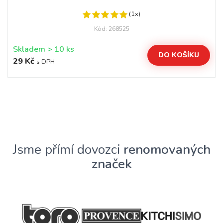
(1x)
Kód: 268525
Skladem > 10 ks
DO KOŠÍKU
29 Kč
s DPH
Jsme přímí dovozci
renomovaných
značek