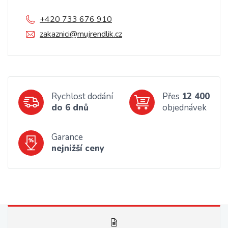
+420 733 676 910
zakaznici@mujrendlik.cz
Rychlost dodání
Přes
12 400
do 6 dnů
objednávek
Garance
nejnižší ceny