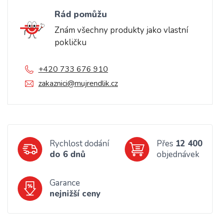
Rád pomůžu
Znám všechny produkty jako vlastní
pokličku
+420 733 676 910
zakaznici@mujrendlik.cz
Rychlost dodání
Přes
12 400
do 6 dnů
objednávek
Garance
nejnižší ceny