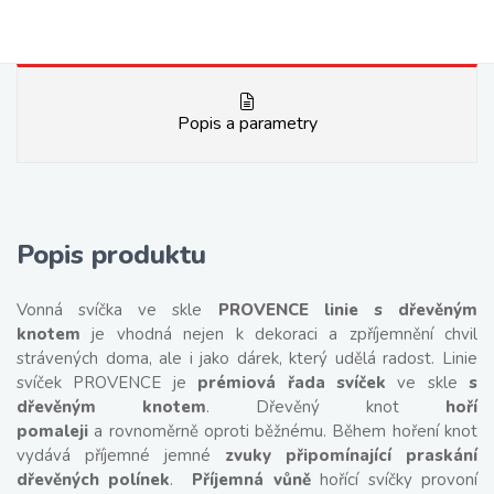
Popis a parametry
Popis produktu
Vonná svíčka ve skle
PROVENCE linie s dřevěným
knotem
je vhodná nejen k dekoraci a zpříjemnění chvil
strávených doma, ale i jako dárek, který udělá radost. Linie
svíček PROVENCE je
prémiová řada svíček
ve skle
s
dřevěným knotem
. Dřevěný knot
hoří
pomaleji
a rovnoměrně oproti běžnému. Během hoření knot
vydává příjemné jemné
zvuky připomínající praskání
dřevěných polínek
.
Příjemná vůně
hořící svíčky provoní