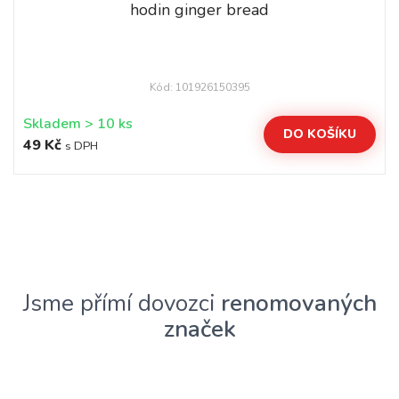
hodin ginger bread
Kód: 101926150395
Skladem > 10 ks
DO KOŠÍKU
49 Kč
s DPH
Jsme přímí dovozci
renomovaných
značek