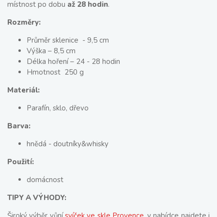
místnost po dobu
až 28 hodin
.
Rozměry:
Průměr sklenice - 9,5 cm
Výška – 8,5 cm
Délka hoření – 24 - 28 hodin
Hmotnost 250 g
Materiál:
Parafín, sklo, dřevo
Barva:
hnědá - doutníky&whisky
Použití:
domácnost
TIPY A VÝHODY:
Široký výběr vůní
svíček ve skle Provence
, v nabídce najdete i