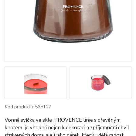
Kód produktu: 565127
Vonná svíčka ve skle PROVENCE linie s dřevěným
knotem je vhodná nejen k dekoraci a zpříjemnění chvil
strávených doma, ale i jako dárek, který udělá radost.