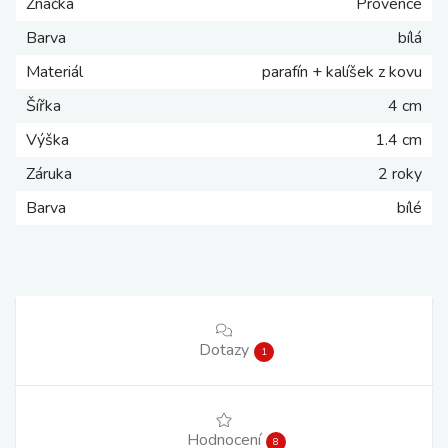
Značka
Provence
Barva
bílá
Materiál
parafín + kalíšek z kovu
Šířka
4 cm
Výška
1.4 cm
Záruka
2 roky
Barva
bílé
Dotazy
1
Hodnocení
8