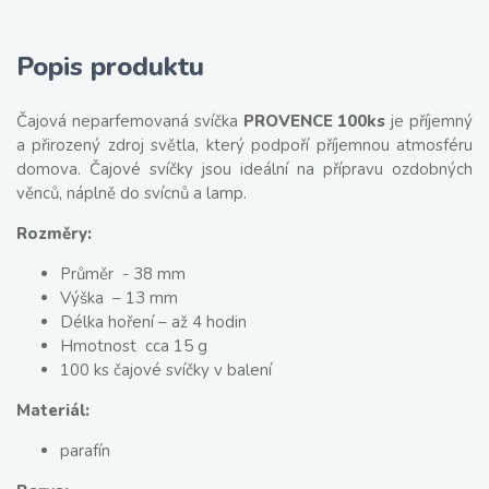
Popis produktu
Čajová neparfemovaná svíčka
PROVENC
E
100ks
je příjemný
a přirozený zdroj světla, který podpoří příjemnou atmosféru
domova. Čajové svíčky jsou ideální na přípravu ozdobných
věnců, náplně do svícnů a lamp.
Rozměry:
Průměr - 38 mm
Výška – 13 mm
Délka hoření – až 4 hodin
Hmotnost cca 15 g
100 ks čajové svíčky v balení
Materiál:
parafín