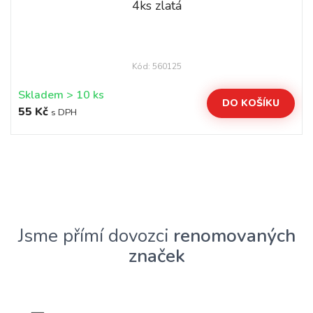
4ks zlatá
Kód: 560125
Skladem > 10 ks
DO KOŠÍKU
55 Kč
s DPH
Jsme přímí dovozci
renomovaných
značek