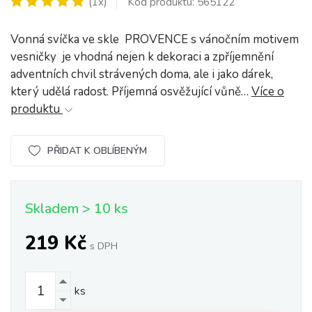
(1x)
Kód produktu: 565122
Vonná svíčka ve skle PROVENCE s vánočním motivem
vesničky je vhodná nejen k dekoraci a zpříjemnění
adventních chvil strávených doma, ale i jako dárek,
který udělá radost. Příjemná osvěžující vůně…
Více o
produktu
PŘIDAT K OBLÍBENÝM
Skladem > 10 ks
219 Kč
s DPH
ks