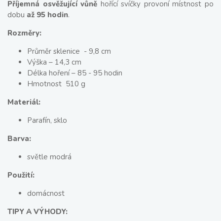
Příjemná osvěžující vůně
hořící svíčky provoní místnost po
dobu
až 95 hodin
.
Rozměry:
Průměr sklenice - 9,8 cm
Výška – 14,3 cm
Délka hoření – 85 - 95 hodin
Hmotnost 510 g
Materiál:
Parafín, sklo
Barva:
světle modrá
Použití:
domácnost
TIPY A VÝHODY: