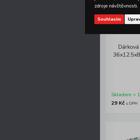
zdroje návštěvnosti.
Souhlasím
Uprav
Dárková
36x12.5x8
29 Kč
s DPH