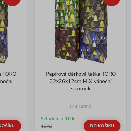
ka TORO
Papírová dárková taška TORO
noční
32x26x12cm MIX vánoční
stromek
Kód: 267810
Skladem > 10 ks
KOŠÍKU
DO KOŠÍKU
45 Kč