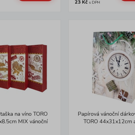
23 Kč
s DPH
 taška na víno TORO
Papírová vánoční dárko
x8.5cm MIX vánoční
TORO 44x31x12cm a