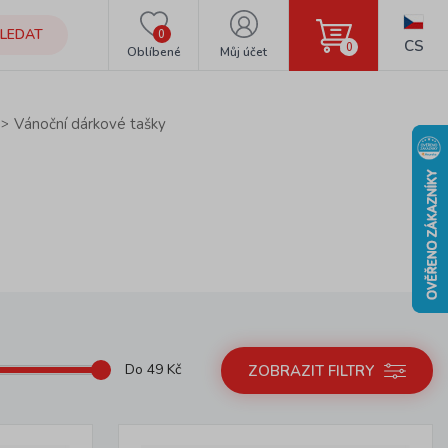
LEDAT
0
CS
0
Oblíbené
Můj účet
Vánoční dárkové tašky
Do
49
Kč
ZOBRAZIT FILTRY