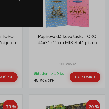
ka TORO
Papírová dárková taška TORO
ní jelen
44x31x12cm MIX zlaté písmo
Kód: 268380
Skladem > 10 ks
KOŠÍKU
DO KOŠÍKU
45 Kč
s DPH
-20 %
-20 %