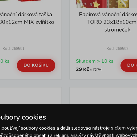
vánoční dárková taška
Papírová vánoční dárko
0x12cm MIX zvířátko
TORO 23x18x10cm
stromeček
Kód: 268591
Kód: 268592
Skladem > 10 ks
Skladem > 10 ks
DO KOŠÍKU
DO 
29 Kč
s DPH
ubory cookies
používají soubory cookies a další sledovací nástroje s cílem vyle
 přizpůsobeného obsahu a reklam, analýzy návštěvnosti webových 