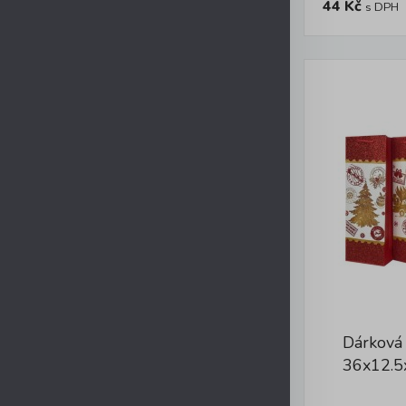
44 Kč
s DPH
Dárková
36x12.5