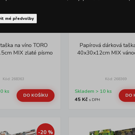
it mé předvolby
 taška na víno TORO
Papírová dárková taš
.5cm MIX zlaté písmo
40x30x12cm MIX vánoč
Kód: 268363
Kód: 268369
Skladem > 10 ks
Skladem > 10 ks
DO KOŠÍKU
DO 
45 Kč
s DPH
-20 %