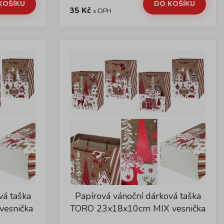
KOŠÍKU
DO KOŠÍKU
35 Kč
s DPH
vá taška
Papírová vánoční dárková taška
esnička
TORO 23x18x10cm MIX vesnička