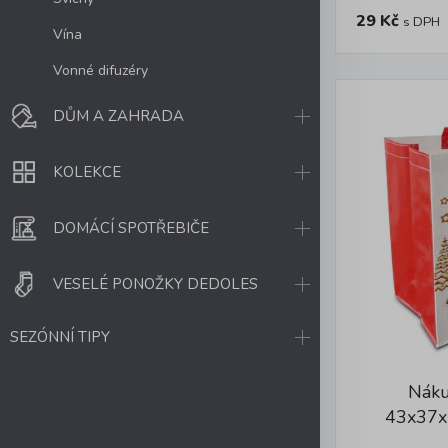
29 Kč
s DPH
Vína
Vonné difuzéry
DŮM A ZAHRADA
KOLEKCE
DOMÁCÍ SPOTŘEBIČE
VESELÉ PONOŽKY DEDOLES
SEZÓNNÍ TIPY
Náku
43x37x