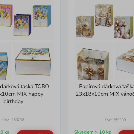
 dárková taška TORO
Papírová dárková taš
x10cm MIX happy
23x18x10cm MIX vánoč
birthday
Kód: 268796
Kód: 268800
Skladem > 10 ks
Skladem > 10 ks