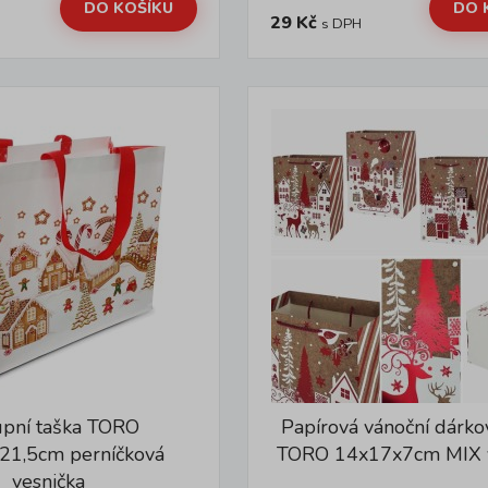
DO KOŠÍKU
DO 
29 Kč
s DPH
pní taška TORO
Papírová vánoční dárko
21,5cm perníčková
TORO 14x17x7cm MIX v
vesnička