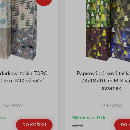
 dárková taška TORO
Papírová dárková taš
12cm MIX vánoční
23x18x10cm MIX vá
stromek
Kód: 267808
Kód: 267809
 ks
Skladem > 10 ks
DO KOŠÍKU
DO 
29 Kč