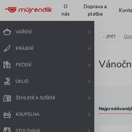
O
Doprava a
Konta
nás
platba
VAŘENÍ
Dom
ZPĚT
KRÁJENÍ
Vánočn
PEČENÍ
ÚKLID
ŽEHLENÍ A SUŠENÍ
Nejprodávanějš
KOUPELNA
STOLOVÁNÍ