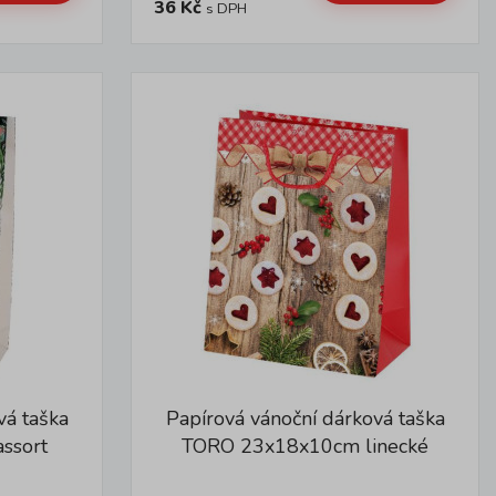
36 Kč
s DPH
vá taška
Papírová vánoční dárková taška
ssort
TORO 23x18x10cm linecké