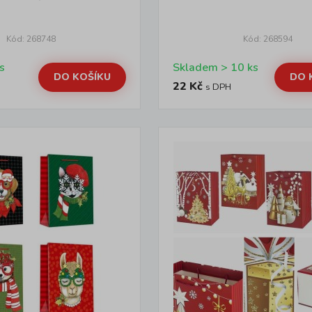
Kód: 268748
Kód: 268594
s
Skladem > 10 ks
DO KOŠÍKU
DO 
22 Kč
s DPH