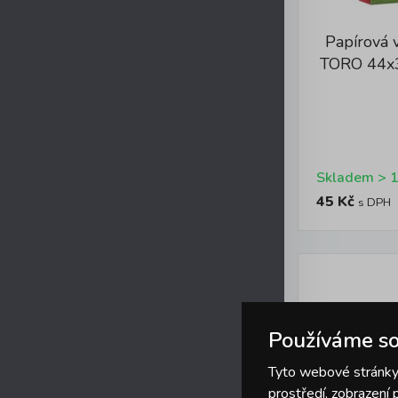
Papírová 
TORO 44x3
45 Kč
s DPH
Používáme so
Tyto webové stránky 
prostředí, zobrazení