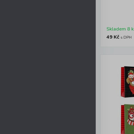
Skladem 8 k
49 Kč
s DPH