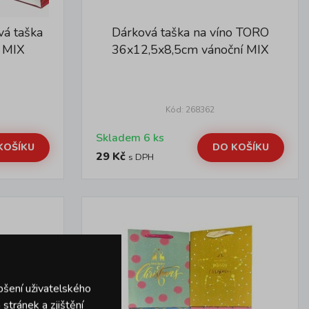
vá taška
Dárková taška na víno TORO
 MIX
36x12,5x8,5cm vánoční MIX
Kód: 268362
Skladem 6 ks
KOŠÍKU
DO KOŠÍKU
29 Kč
s DPH
pšení uživatelského
stránek a zjištění