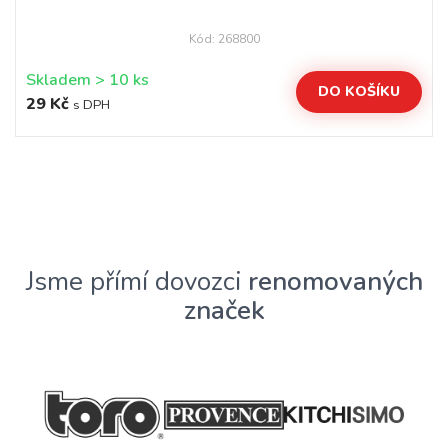
Kód: 268800
Skladem > 10 ks
DO KOŠÍKU
29 Kč
s DPH
Jsme přímí dovozci
renomovaných
značek