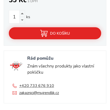
35 Kč
s DPH
ks
DO KOŠÍKU
Rád pomůžu
Znám všechny produkty jako vlastní
pokličku
+420 733 676 910
zakaznici@mujrendlik.cz