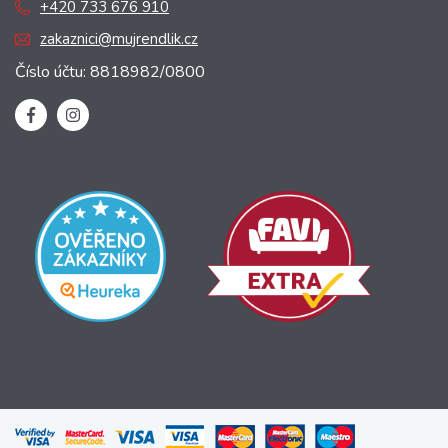
+420 733 676 910
zakaznici@mujrendlik.cz
Číslo účtu: 8818982/0800