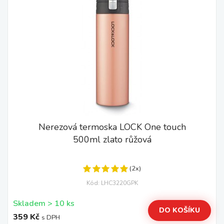
Nerezová termoska LOCK One touch
500ml zlato růžová
(2x)
Kód: LHC3220GPK
Skladem > 10 ks
DO KOŠÍKU
359 Kč
s DPH