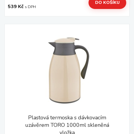
DO KOŠÍKU
539 Kč
s DPH
Plastová termoska s dávkovacím
uzávěrem TORO 1000ml skleněná
vložka