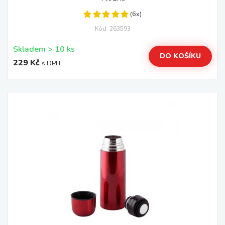
(6x)
Kód: 263593
Skladem > 10 ks
DO KOŠÍKU
229 Kč
s DPH