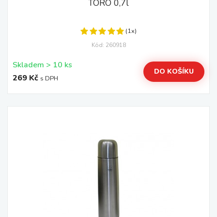
TORO 0,7l
(1x)
Kód: 260918
Skladem > 10 ks
DO KOŠÍKU
269 Kč
s DPH