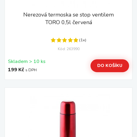
Nerezová termoska se stop ventilem
TORO 0,5l červená
(1x)
Kód: 263990
Skladem > 10 ks
DO KOŠÍKU
199 Kč
s DPH