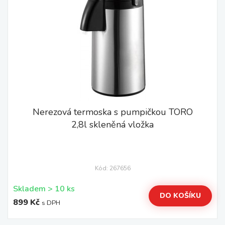
Nerezová termoska s pumpičkou TORO
2,8l skleněná vložka
Kód: 267656
Skladem > 10 ks
DO KOŠÍKU
899 Kč
s DPH