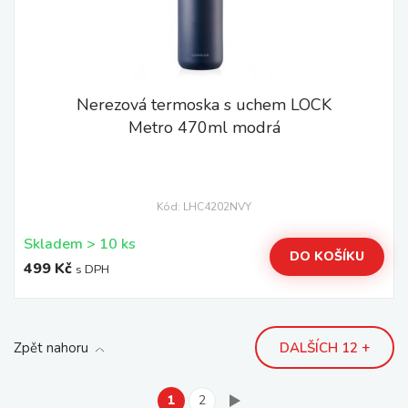
Nerezová termoska s uchem LOCK
Metro 470ml modrá
Kód: LHC4202NVY
Skladem > 10 ks
DO KOŠÍKU
499 Kč
s DPH
Zpět nahoru
DALŠÍCH 12 +
1
2