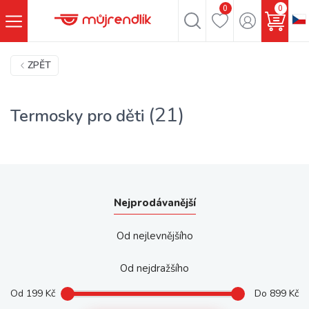
0
0
ZPĚT
(21)
Termosky pro děti
Nejprodávanější
Od nejlevnějšího
Od nejdražšího
Od
199
Kč
Do
899
Kč