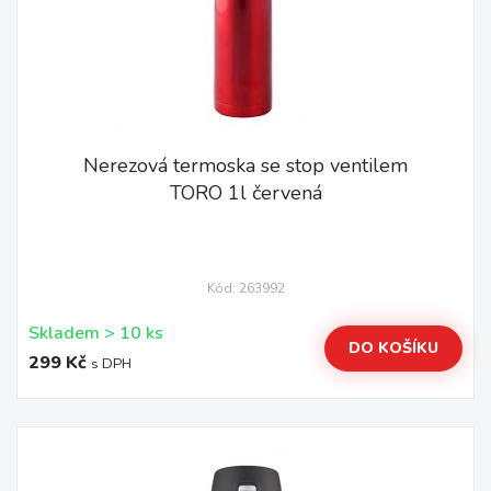
Nerezová termoska se stop ventilem
TORO 1l červená
Kód: 263992
Skladem > 10 ks
DO KOŠÍKU
299 Kč
s DPH