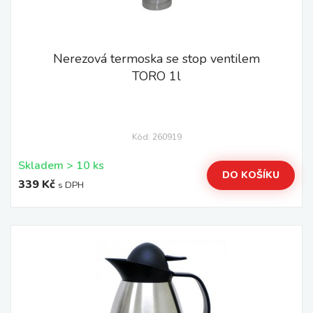
Nerezová termoska se stop ventilem
TORO 1l
Kód: 260919
Skladem > 10 ks
DO KOŠÍKU
339 Kč
s DPH