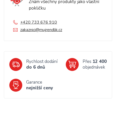
Znám všechny produkty jako vlastní
pokličku
+420 733 676 910
zakaznici@mujrendlik.cz
Rychlost dodání
Přes
12 400
do 6 dnů
objednávek
Garance
nejnižší ceny