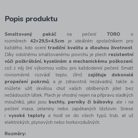
Popis produktu
Smaltovaný pekáč
na pečení
TORO
o
rozměrech
42×29,5×4,5cm
je ideálním společníkem pro
každého, kdo ocení
tradiční kvalitu a dlouhou životnost
.
Díky odolnému smaltovanému povrchu je plech
rezistentní
vůči poškrábání, kyselinám a mechanickému poškození
,
což z něj činí výbornou volbu pro každodenní pečení. Smalt
rovnoměrně rozvádí teplo, čímž
zajišťuje dokonalé
propečení pokrmů
, a je zdravotně nezávadný, takže si
můžete užít skvělou chuť vašich oblíbených jídel bez
nežádoucích látek. Plech je vhodný nejen na přípravu sladkých
moučníků, jako jsou
buchty, perníky či bábovky
, ale i na
pečení masa, zeleniny nebo zapékaných těstovin. Snese
i
vysoké teploty
a hodí se do všech typů trub, ať už
elektrických, plynových nebo horkovzdušných.
Rozměry: