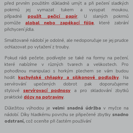
před prvním použitím důkladně umýt a při pečení sladkých
pokrmů jej vymazat tukem a vysypat moukou,
případně
použít pečicí papír
. U slaných pokrmů
pomůže
alobal nebo zapékací fólie
, které zabrání
přichycení jídla.
Smaltované nádobí je odolné, ale nedoporučuje se jej prudce
ochlazovat po vytažení z trouby.
Pokud rádi pečete, podívejte se také na formy na pečení,
které nabízíme v různých tvarech a velikostech. Pro
pohodlnou manipulaci s horkým plechem se vám budou
hodit
kuchyňské chňapky a silikonové podložky
. Na
servírování upečených dobrot pak doporučujeme
stylové
servírovací podnosy
a pro skladování zbytků
praktické
dózy na potraviny
.
Důležitou výhodou je
velmi snadná údržba
v myčce na
nádobí. Díky hladkému povrchu se připečené zbytky
snadno
odstraní,
což oceníte při častém používání