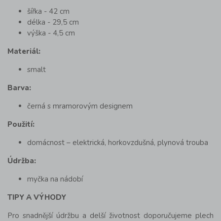
šířka - 42 cm
délka - 29,5 cm
výška - 4,5 cm
Materiál:
smalt
Barva:
černá s mramorovým designem
Použití:
domácnost – elektrická, horkovzdušná, plynová trouba
Údržba:
myčka na nádobí
TIPY A VÝHODY
Pro snadnější údržbu a delší životnost doporučujeme plech