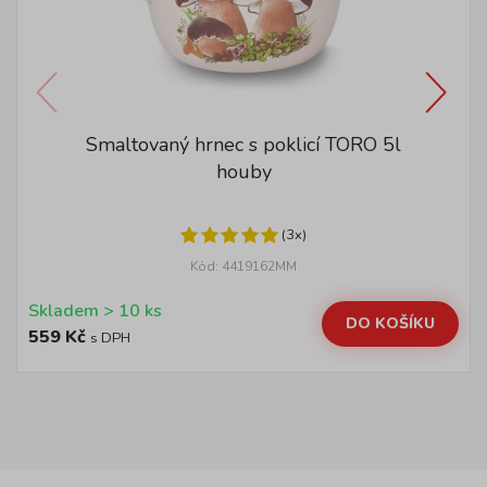
Smaltovaný hrnec s poklicí TORO 5l
houby
(3x)
Kód: 4419162MM
Skladem > 10 ks
DO KOŠÍKU
559 Kč
s DPH