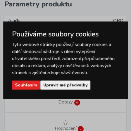
Parametry produktu
Značka
TORO
Hloubka
29.5 cm
Používáme soubory cookies
Šířka
42 cm
Tyto webové stránky používají soubory cookies a
Výška
4.5 cm
další sledovací nástroje s cílem vylepšení
uživatelského prostředí, zobrazení přizpůsobeného
Materiál
smaltované
obsahu a reklam, analýzy návštěvnosti webových
stránek a zjištění zdroje návštěvnosti.
Souhlasím
Upravit mé předvolby
Dotazy
0
Hodnocení
2