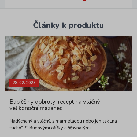
Články k produktu
28. 02. 2023
Babiččiny dobroty: recept na vláčný
velikonoční mazanec
Nadýchaný a vláčný, s marmeládou nebo jen tak „na
sucho“. S křupavými oříšky a šťavnatými…