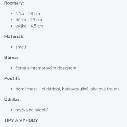
Rozměry:
šířka - 29 cm
délka - 23 cm
výška - 4,5 cm
Materiál:
smalt
Barva:
černá s mramorovým designem
Použití:
domácnost – elektrická, horkovzdušná, plynová trouba
Údržba:
myčka na nádobí
TIPY A VÝHODY