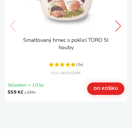
Smaltovaný hrnec s poklicí TORO 5l
houby
(3x)
Kód: 4419162MM
Skladem > 10 ks
DO KOŠÍKU
559 Kč
s DPH