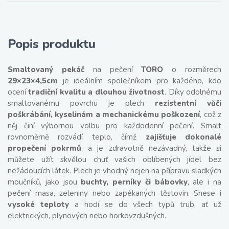
Popis produktu
Smaltovaný pekáč
na pečení
TORO
o rozměrech
29×23×4,5cm
je ideálním společníkem pro každého, kdo
ocení
tradiční kvalitu a dlouhou životnost
. Díky odolnému
smaltovanému povrchu je plech
rezistentní vůči
poškrábání, kyselinám a mechanickému poškození
, což z
něj činí výbornou volbu pro každodenní pečení. Smalt
rovnoměrně rozvádí teplo, čímž
zajišťuje dokonalé
propečení pokrmů
, a je zdravotně nezávadný, takže si
můžete užít skvělou chuť vašich oblíbených jídel bez
nežádoucích látek. Plech je vhodný nejen na přípravu sladkých
moučníků, jako jsou
buchty, perníky či bábovky
, ale i na
pečení masa, zeleniny nebo zapékaných těstovin. Snese i
vysoké teploty
a hodí se do všech typů trub, ať už
elektrických, plynových nebo horkovzdušných.