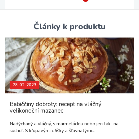
Články k produktu
28. 02. 2023
Babiččiny dobroty: recept na vláčný
velikonoční mazanec
Nadýchaný a vláčný, s marmeládou nebo jen tak „na
sucho“. S křupavými oříšky a šťavnatými…