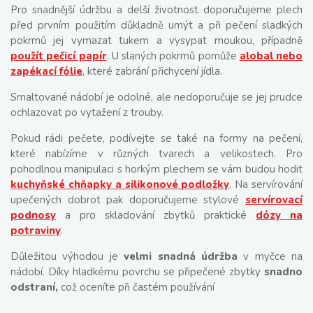
Pro snadnější údržbu a delší životnost doporučujeme plech
před prvním použitím důkladně umýt a při pečení sladkých
pokrmů jej vymazat tukem a vysypat moukou, případně
použít pečicí papír
. U slaných pokrmů pomůže
alobal nebo
zapékací fólie
, které zabrání přichycení jídla.
Smaltované nádobí je odolné, ale nedoporučuje se jej prudce
ochlazovat po vytažení z trouby.
Pokud rádi pečete, podívejte se také na formy na pečení,
které nabízíme v různých tvarech a velikostech. Pro
pohodlnou manipulaci s horkým plechem se vám budou hodit
kuchyňské chňapky a silikonové podložky
. Na servírování
upečených dobrot pak doporučujeme stylové
servírovací
podnosy
a pro skladování zbytků praktické
dózy na
potraviny
.
Důležitou výhodou je
velmi snadná údržba
v myčce na
nádobí. Díky hladkému povrchu se připečené zbytky
snadno
odstraní,
což oceníte při častém používání