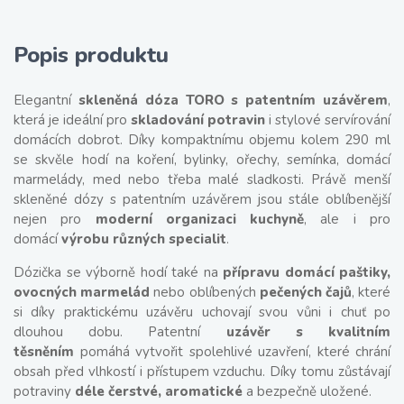
Popis produktu
Elegantní
skleněná dóza TORO s patentním uzávěrem
,
která je ideální pro
skladování potravin
i stylové servírování
domácích dobrot. Díky kompaktnímu objemu kolem 290 ml
se skvěle hodí na koření, bylinky, ořechy, semínka, domácí
marmelády, med nebo třeba malé sladkosti. Právě menší
skleněné dózy s patentním uzávěrem jsou stále oblíbenější
nejen pro
moderní organizaci kuchyně
, ale i pro
domácí
výrobu různých specialit
.
Dózička se výborně hodí také na
přípravu domácí paštiky,
ovocných marmelád
nebo oblíbených
pečených čajů
, které
si díky praktickému uzávěru uchovají svou vůni i chuť po
dlouhou dobu. Patentní
uzávěr s kvalitním
těsněním
pomáhá vytvořit spolehlivé uzavření, které chrání
obsah před vlhkostí i přístupem vzduchu. Díky tomu zůstávají
potraviny
déle čerstvé, aromatické
a bezpečně uložené.