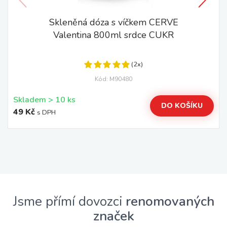
Skleněná dóza s víčkem CERVE
Valentina 800ml srdce CUKR
(2x)
Kód: M90480
Skladem > 10 ks
DO KOŠÍKU
49 Kč
s DPH
Jsme přímí dovozci
renomovaných
značek