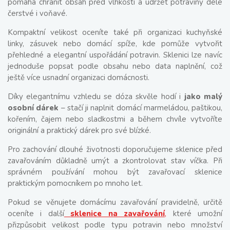
pomáhá chránit obsah před vlhkostí a udržet potraviny déle
čerstvé i voňavé.
Kompaktní velikost oceníte také při organizaci kuchyňské
linky, zásuvek nebo domácí spíže, kde pomůže vytvořit
přehledné a elegantní uspořádání potravin. Sklenici lze navíc
jednoduše popsat podle obsahu nebo data naplnění, což
ještě více usnadní organizaci domácnosti.
Díky elegantnímu vzhledu se dóza skvěle hodí i
jako malý
osobní dárek
– stačí ji naplnit domácí marmeládou, paštikou,
kořením, čajem nebo sladkostmi a během chvíle vytvoříte
originální a praktický dárek pro své blízké.
Pro zachování dlouhé životnosti doporučujeme sklenice před
zavařováním důkladně umýt a zkontrolovat stav víčka. Při
správném používání mohou být zavařovací sklenice
praktickým pomocníkem po mnoho let.
Pokud se věnujete domácímu zavařování pravidelně, určitě
oceníte i další
sklenice na zavařování
,
které umožní
přizpůsobit velikost podle typu potravin nebo množství