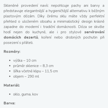
Skleněné provedení navíc nepohlcuje pachy ani barvy a
představuje elegantnější a hygieničtější alternativu k běžným
plastovým dózám. Díky čirému sklu máte vždy perfektní
přehled o uloženém obsahu a minimalistický design krásně
zapadne do moderní i tradiční domácnosti. Dóza se skvěle
hodí nejen do kuchyně, ale i pro stylové
servírování
domácích dezertů
, koření nebo drobných pochutin při
posezení s přáteli.
Rozměry:
výška – 10 cm
průměr sklenice – 8,3 cm
šířka včetně klipu – 11,5 cm
objem – 290 ml
Materiál:
sklo, guma, kov
Barva: