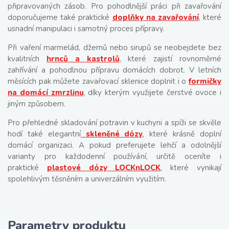
připravovaných zásob. Pro pohodlnější práci při zavařování
doporučujeme také praktické
doplňky na zavařování
, které
usnadní manipulaci i samotný proces přípravy.
Při vaření marmelád, džemů nebo sirupů se neobejdete bez
kvalitních
hrnců a kastrolů
, které zajistí rovnoměrné
zahřívání a pohodlnou přípravu domácích dobrot. V letních
měsících pak můžete zavařovací sklenice doplnit i o
formičky
na domácí zmrzlinu
, díky kterým využijete čerstvé ovoce i
jiným způsobem.
Pro přehledné skladování potravin v kuchyni a spíži se skvěle
hodí také elegantní
skleněné dózy
,
které krásně doplní
domácí organizaci. A pokud preferujete lehčí a odolnější
varianty pro každodenní používání, určitě oceníte i
praktické
plastové dózy LOCKnLOCK
, které vynikají
spolehlivým těsněním a univerzálním využitím.
Parametry produktu