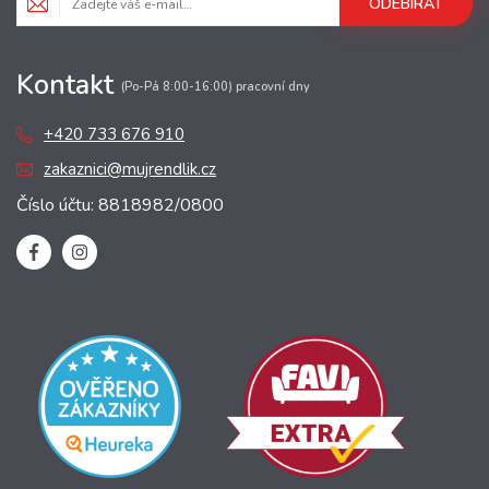
ODEBÍRAT
Kontakt
(Po-Pá 8:00-16:00) pracovní dny
+420 733 676 910
zakaznici@mujrendlik.cz
Číslo účtu: 8818982/0800