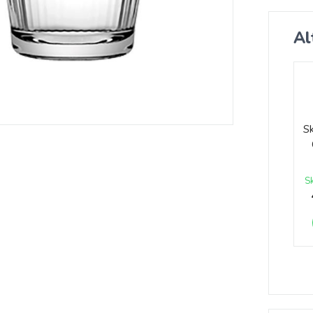
Al
S
S