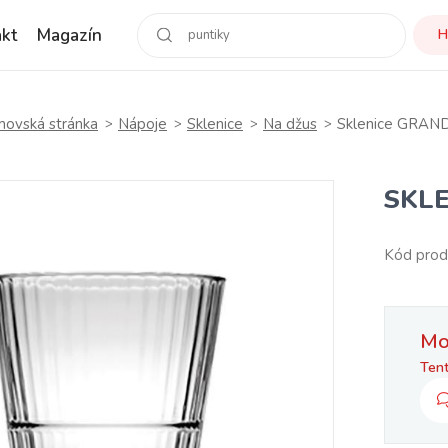
kt
Magazín
H
ovská stránka
Nápoje
Sklenice
Na džus
Sklenice GRAN
SKL
Kód prod
Mo
Tent