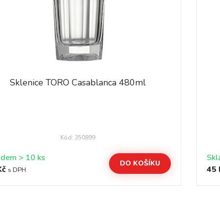
Sklenice TORO Casablanca 480ml
Kód: 350899
Skladem > 10 ks
DO KOŠÍKU
Kč
45 
s DPH