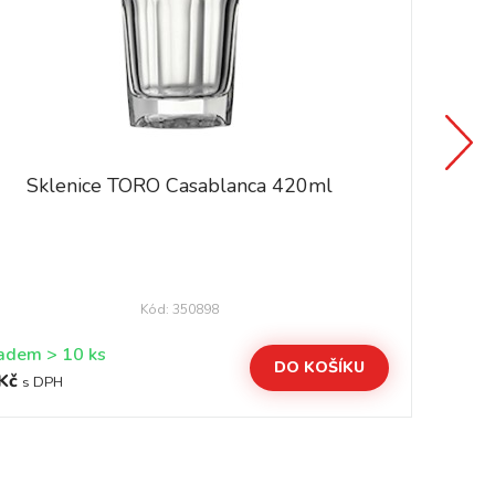
Sklenice TORO Casablanca 420ml
Kód: 350898
Skladem > 10 ks
DO KOŠÍKU
Kč
45
s DPH