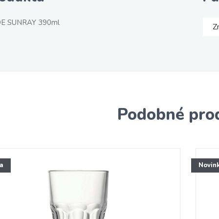
DE SUNRAY 390ml
Z
Podobné pro
a
Novin