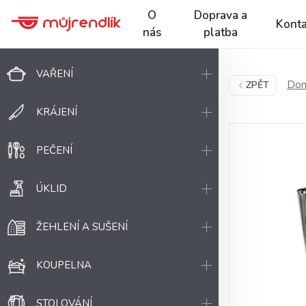
O
Doprava a
Konta
nás
platba
VAŘENÍ
Dom
ZPĚT
KRÁJENÍ
PEČENÍ
ÚKLID
ŽEHLENÍ A SUŠENÍ
KOUPELNA
STOLOVÁNÍ