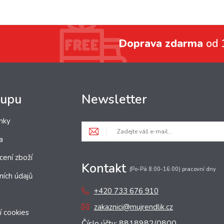
Doprava zdarma
od 
kupu
Newsletter
nky
a
cení zboží
Kontakt
(Po-Pá 8:00-16:00) pracovní dny
ních údajů
+420 733 676 910
zakaznici@mujrendlik.cz
í cookies
Číslo účtu: 8818982/0800