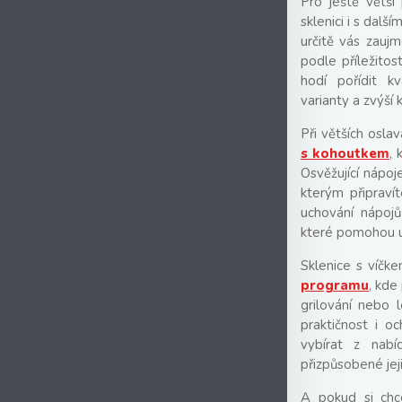
Pro ještě větší
sklenici i s dalš
určitě vás zaujm
podle příležito
hodí pořídit kva
varianty a zvýší 
Při větších osla
s kohoutkem
, 
Osvěžující nápo
kterým připraví
uchování nápojů
které pomohou u
Sklenice s víčk
programu
, kde
grilování nebo l
praktičnost i 
vybírat z nabí
přizpůsobené je
A pokud si chce