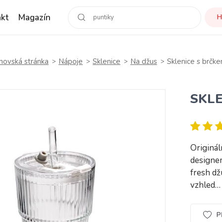
kt
Magazín
H
ovská stránka
Nápoje
Sklenice
Na džus
Sklenice s brč
SKLE
Originá
designem
fresh dž
vzhled
P