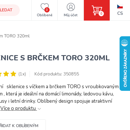
LEDAT
0
CS
0
Oblíbené
Můj účet
kem TORO 320ml
NICE S BRČKEM TORO 320ML
(1x)
Kód produktu: 350855
lní sklenice s víčkem a brčkem TORO s vroubkovaným
 , která je ideální na domácí limonády, ledovou kávu,
usy i letní drinky. Oblíbený design spojuje atraktivní
…
Více o produktu
ŘIDAT K OBLÍBENÝM