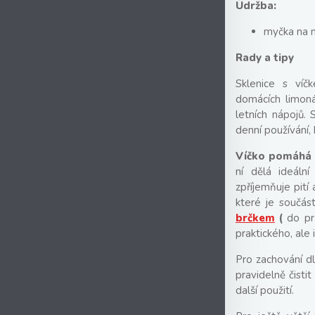
Údržba:
myčka na 
Rady a tipy
Sklenice s víč
domácích limoná
letních nápojů. 
denní používání, 
Víčko pomáhá 
ní dělá ideální
zpříjemňuje pití
které je součást
brčkem
(
do p
praktického, ale 
Pro zachování d
pravidelně čistit
další použití.