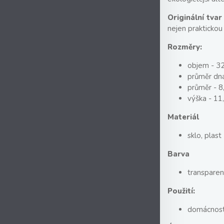
Originální tvar
nejen praktickou 
Rozměry:
objem - 3
průměr dna
průměr - 8
výška - 11
Materiál
sklo, plast
Barva
transparen
Použití:
domácnost 