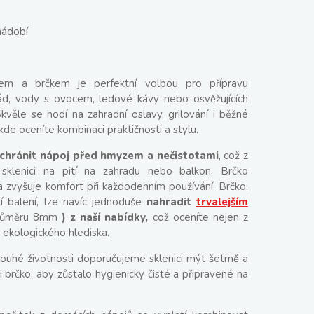
nádobí
kem a brčkem je perfektní volbou pro přípravu
d, vody s ovocem, ledové kávy nebo osvěžujících
Skvěle se hodí na zahradní oslavy, grilování i běžné
kde oceníte kombinaci praktičnosti a stylu.
chránit nápoj před hmyzem a nečistotami
, což z
 sklenici na pití na zahradu nebo balkon. Brčko
 a zvyšuje komfort při každodenním používání. Brčko,
í balení, lze navíc jednoduše
nahradit
trvalejším
růměru 8mm
) z naší nabídky,
což oceníte nejen z
i ekologického hlediska.
louhé životnosti doporučujeme sklenici mýt šetrně a
 i brčko, aby zůstalo hygienicky čisté a připravené na