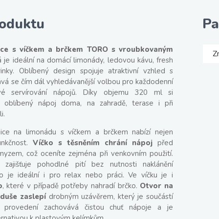
roduktu
Pa
ice s víčkem a brčkem TORO s vroubkovaným
Z
rá je ideální na domácí limonády, ledovou kávu, fresh
rinky. Oblíbený design spojuje atraktivní vzhled s
tává se čím dál vyhledávanější volbou pro každodenní
ové servírování nápojů. Díky objemu 320 ml si
j oblíbený nápoj doma, na zahradě, terase i při
i.
nice na limonádu s víčkem a brčkem nabízí nejen
unkčnost.
Víčko s těsněním chrání nápoj
před
myzem, což oceníte zejména při venkovním použití.
 zajišťuje pohodlné pití bez nutnosti naklánění
to je ideální i pro relax nebo práci. Ve víčku je i
o
, které v případě potřeby nahradí brčko.
Otvor na
duše zaslepí
drobným uzávěrem, který je součástí
é provedení zachovává čistou chuť nápoje a je
ternativou k plastovým kelímkům.