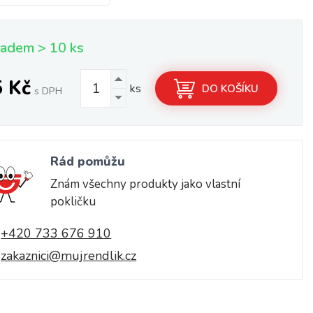
ladem > 10 ks
5 Kč
ks
DO KOŠÍKU
s DPH
Rád pomůžu
Znám všechny produkty jako vlastní
pokličku
+420 733 676 910
zakaznici@mujrendlik.cz