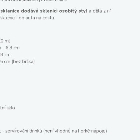
 sklenice dodává sklenici osobitý styl
a dělá z ní
sklenici i do auta na cestu.
20 ml
 - 6,8 cm
,8 cm
,5 cm (bez brčka)
tní sklo
- servírování drinků (není vhodné na horké nápoje)