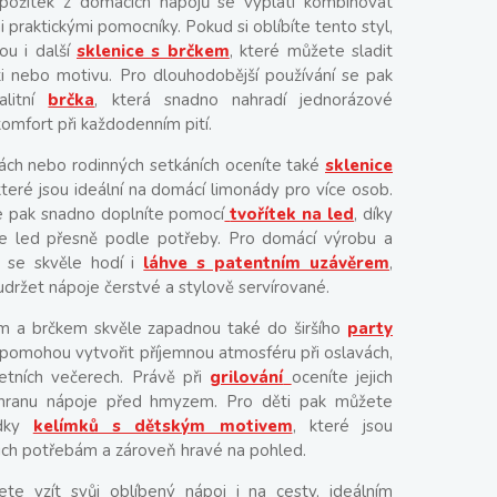
 požitek z domácích nápojů se vyplatí kombinovat
ími praktickými pomocníky. Pokud si oblíbíte tento styl,
ou i další
sklenice s brčkem
, které můžete sladit
sti nebo motivu. Pro dlouhodobější používání se pak
litní
brčka
, která snadno nahradí jednorázové
komfort při každodenním pití.
vách nebo rodinných setkáních oceníte také
sklenice
které jsou ideální na domácí limonády pro více osob.
je pak snadno doplníte pomocí
tvořítek na led
, díky
te led přesně podle potřeby. Pro domácí výrobu a
 se skvěle hodí i
láhve s patentním uzávěrem
,
držet nápoje čerstvé a stylově servírované.
em a brčkem skvěle zapadnou také do širšího
party
 pomohou vytvořit příjemnou atmosféru při oslavách,
etních večerech. Právě při
grilování
oceníte jejich
ochranu nápoje před hmyzem. Pro děti pak můžete
dky
kelímků s dětským motivem
, které jsou
jich potřebám a zároveň hravé na pohled.
te vzít svůj oblíbený nápoj i na cesty, ideálním