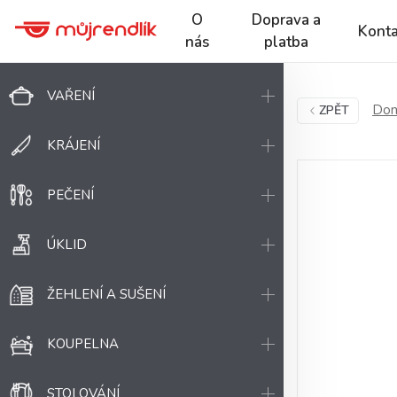
O
Doprava a
Konta
nás
platba
VAŘENÍ
Dom
ZPĚT
KRÁJENÍ
PEČENÍ
ÚKLID
ŽEHLENÍ A SUŠENÍ
KOUPELNA
STOLOVÁNÍ