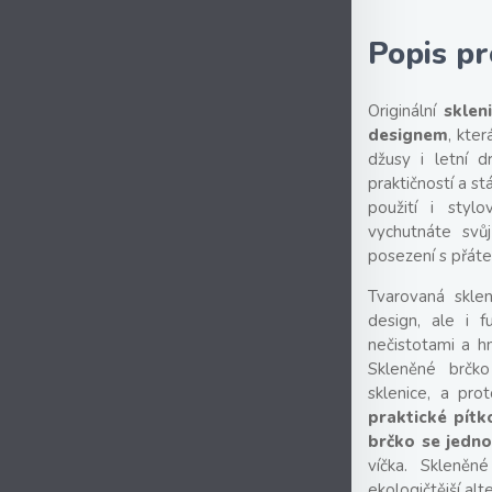
Popis p
Originální
sklen
designem
, kte
džusy i letní d
praktičností a s
použití i styl
vychutnáte svů
posezení s přátel
Tvarovaná skle
design, ale i f
nečistotami a h
Skleněné brčko
sklenice, a pro
praktické pítk
brčko se jedno
víčka. Skleněn
ekologičtější al