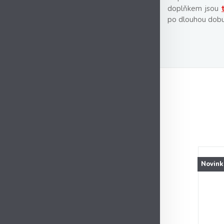
doplňkem jsou
po dlouhou dobu
Novink