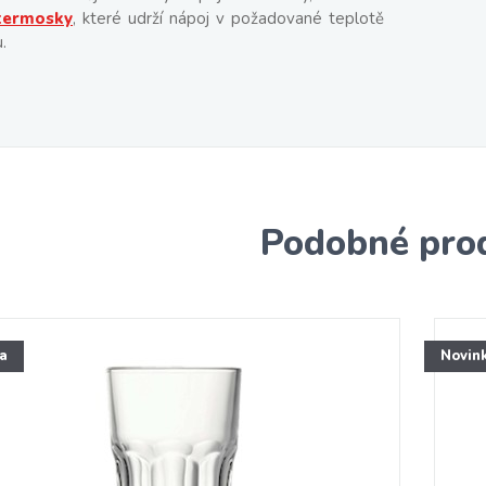
termosky
, které udrží nápoj v požadované teplotě
.
Podobné pro
a
Novin