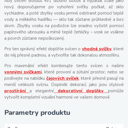
Aby svícen Bolsius 4v1 dlouho sloužil a vypadal stále jako
nový, doporučujeme po vyhoření svíčky počkat, až sklo
vychladne, a poté zbytky vosku jemně odstranit pomocí teplé
vody a měkkého hadříku — sklo tak zůstane průhledné a bez
skvrn. Zbytky vosku na podložce lze snadno vyčistit pomocí
papírového ubrousku a mírně teplé žehličky – vosk se vsákne
a povrch zůstane nepoškozený.
Pro ten správný efekt doplňte svícen o
vhodné svíčky
, které
do něj přesně padnou, a vytvoříte tak dokonalou atmosféru.
Pro maximální efekt kombinujte tento svícen s našimi
vonnými svíčkami
, které provoní a zútulní prostor, nebo se
podívejte na nabídku
čajových svíček
, které přesně pasují na
menší velikosti svícnu. Doplněk dekorací, jako jsou stylové
prostírání
a elegantní
dekorativní doplňky
,
pomůže
vytvořit kompletní vizuální harmonii ve vašem domově
Parametry produktu