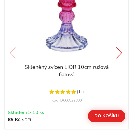
Skleněný svícen LIOR 10cm růžová
fialová
(1x)
Kód: D666822800
Skladem > 10 ks
DO KOŠÍKU
85 Kč
s DPH