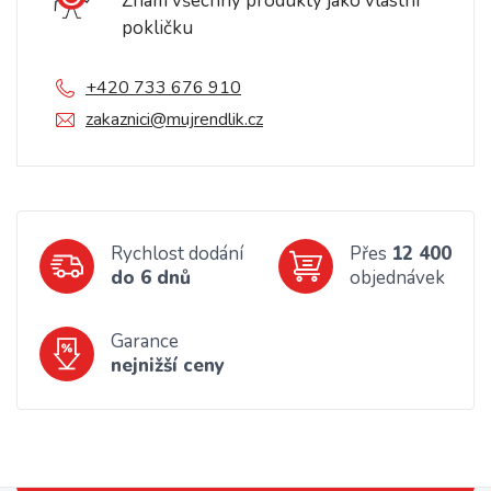
Znám všechny produkty jako vlastní
pokličku
+420 733 676 910
zakaznici@mujrendlik.cz
Rychlost dodání
Přes
12 400
do 6 dnů
objednávek
Garance
nejnižší ceny