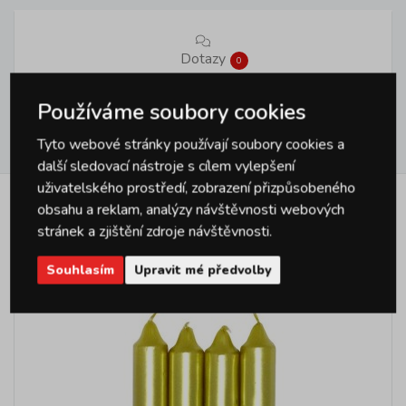
Dotazy
0
Používáme soubory cookies
Hodnocení
Tyto webové stránky používají soubory cookies a
0
další sledovací nástroje s cílem vylepšení
uživatelského prostředí, zobrazení přizpůsobeného
obsahu a reklam, analýzy návštěvnosti webových
Podobné produkty
stránek a zjištění zdroje návštěvnosti.
Souhlasím
Upravit mé předvolby
Vybrané na HP